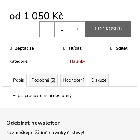
od
1 050 Kč
Měrná
DO KOŠÍKU
cena:
Zeptat se
Hlídat
Sdílet
Kategorie
:
Halenky
Popis
Podobné (5)
Hodnocení
Diskuze
Popis produktu není dostupný
Z
á
Odebírat newsletter
p
Nezmeškejte žádné novinky či slevy!
a