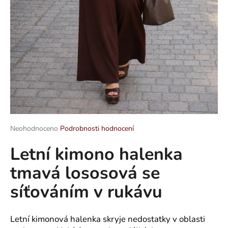
a
j
í
t
?
HLEDAT
Průměrné
Neohodnoceno
Podrobnosti hodnocení
hodnocení
Letní kimono halenka
produktu
je
D
tmavá lososová se
0,0
o
z
p
síťováním v rukávu
5
o
hvězdiček.
r
u
Letní kimonová halenka skryje nedostatky v oblasti