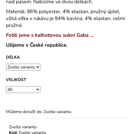
č
nad pasem. Nabízíme ve dvou délkách.
u
Materiál: 96% polyester, 4% elastan, pružný úplet,
j
všitá síťka v rukávu je 94% bavlna, 4% elastan, velmi
e
pružná.
m
e
Fotili jsme s kalhotovou sukní Gaba ...
Ušijeme v České republice.
MAJKA
TEXTILNÍ
DÉLKA
KŮŽE
-
JEDNODUCHÝ
KABÁTEK
VELIKOST
1
290
Kč
Můžeme doručit do:
Zvolte variantu
Zvolte variantu
Kód:
Zvolte variantu