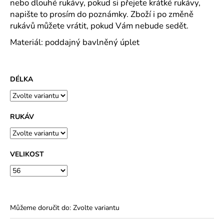
č
nebo dlouhé rukávy, pokud si přejete krátké rukávy,
u
napište to prosím do poznámky. Zboží i po změně
j
rukávů můžete vrátit, pokud Vám nebude sedět.
e
Materiál: poddajný bavlněný úplet
m
e
DÉLKA
DÁMSKÉ
TEPLÁKOVÉ
KALHOTY
TM.
RUKÁV
ŠEDÝ
MELÍR
230G/M2
-
VOLBA
VELIKOST
DÉLKY
857
Kč
Můžeme doručit do:
Zvolte variantu