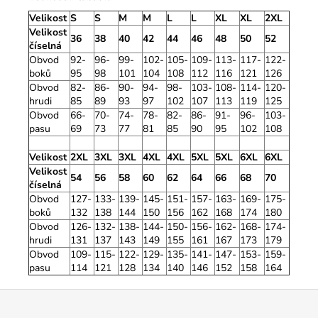
Velikost
S
S
M
M
L
L
XL
XL
2XL
Velikost
36
38
40
42
44
46
48
50
52
číselná
Obvod
92-
96-
99-
102-
105-
109-
113-
117-
122-
boků
95
98
101
104
108
112
116
121
126
Obvod
82-
86-
90-
94-
98-
103-
108-
114-
120-
hrudi
85
89
93
97
102
107
113
119
125
Obvod
66-
70-
74-
78-
82-
86-
91-
96-
103-
pasu
69
73
77
81
85
90
95
102
108
Velikost
2XL
3XL
3XL
4XL
4XL
5XL
5XL
6XL
6XL
Velikost
54
56
58
60
62
64
66
68
70
číselná
Obvod
127-
133-
139-
145-
151-
157-
163-
169-
175-
boků
132
138
144
150
156
162
168
174
180
Obvod
126-
132-
138-
144-
150-
156-
162-
168-
174-
hrudi
131
137
143
149
155
161
167
173
179
Obvod
109-
115-
122-
129-
135-
141-
147-
153-
159-
pasu
114
121
128
134
140
146
152
158
164
Z
á