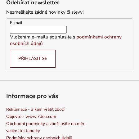
Odebírat newsletter
p
Nezmeškejte žádné novinky či slevy!
a
t
E-mail
í
Vložením e-mailu souhlasíte s
podmínkami ochrany
osobních údajů
PŘIHLÁSIT SE
Informace pro vás
Reklamace - a kam vrátit zboží
Objevte - www.7deci.com
Obchodní podmínky a zboží ušité na míru
velikostni tabulky
Podmínky ochrany osobních údajů