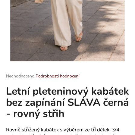
a
j
í
t
?
HLEDAT
Průměrné
Neohodnoceno
Podrobnosti hodnocení
hodnocení
Letní pleteninový kabátek
produktu
je
D
bez zapínání SLÁVA černá
0,0
o
z
p
- rovný střih
5
o
hvězdiček.
r
u
Rovně střižený kabátek s výběrem ze tří délek, 3/4