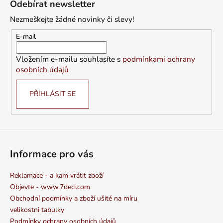
Odebírat newsletter
p
Nezmeškejte žádné novinky či slevy!
a
t
E-mail
í
Vložením e-mailu souhlasíte s
podmínkami ochrany
osobních údajů
PŘIHLÁSIT SE
Informace pro vás
Reklamace - a kam vrátit zboží
Objevte - www.7deci.com
Obchodní podmínky a zboží ušité na míru
velikostni tabulky
Podmínky ochrany osobních údajů