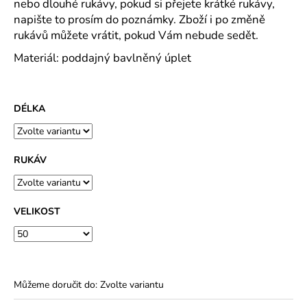
č
nebo dlouhé rukávy, pokud si přejete krátké rukávy,
u
napište to prosím do poznámky. Zboží i po změně
j
rukávů můžete vrátit, pokud Vám nebude sedět.
e
Materiál: poddajný bavlněný úplet
m
e
DÉLKA
SPOLEČENSKÉ
ŠATY
ZORKA
KVALITNÍ
RUKÁV
LEHKÝ
POLYESTEROVÝ
ÚPLET
-
VÍCE
VELIKOST
DÉLEK
1
490
Kč
Můžeme doručit do:
Zvolte variantu