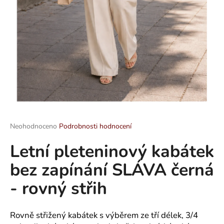
a
j
í
t
?
HLEDAT
Průměrné
Neohodnoceno
Podrobnosti hodnocení
hodnocení
Letní pleteninový kabátek
produktu
je
D
bez zapínání SLÁVA černá
0,0
o
z
p
- rovný střih
5
o
hvězdiček.
r
u
Rovně střižený kabátek s výběrem ze tří délek, 3/4