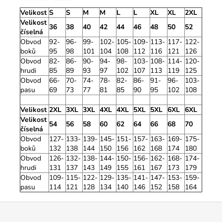
Velikost
S
S
M
M
L
L
XL
XL
2XL
Velikost
36
38
40
42
44
46
48
50
52
číselná
Obvod
92-
96-
99-
102-
105-
109-
113-
117-
122-
boků
95
98
101
104
108
112
116
121
126
Obvod
82-
86-
90-
94-
98-
103-
108-
114-
120-
hrudi
85
89
93
97
102
107
113
119
125
Obvod
66-
70-
74-
78-
82-
86-
91-
96-
103-
pasu
69
73
77
81
85
90
95
102
108
Velikost
2XL
3XL
3XL
4XL
4XL
5XL
5XL
6XL
6XL
Velikost
54
56
58
60
62
64
66
68
70
číselná
Obvod
127-
133-
139-
145-
151-
157-
163-
169-
175-
boků
132
138
144
150
156
162
168
174
180
Obvod
126-
132-
138-
144-
150-
156-
162-
168-
174-
hrudi
131
137
143
149
155
161
167
173
179
Obvod
109-
115-
122-
129-
135-
141-
147-
153-
159-
pasu
114
121
128
134
140
146
152
158
164
Z
á