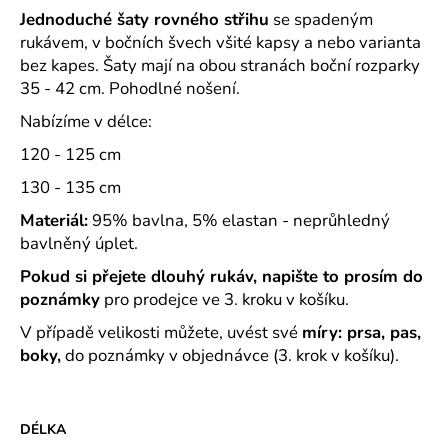
č
Jednoduché šaty rovného střihu
se spadeným
u
rukávem, v
bočních švech všité kapsy a nebo varianta
j
bez kapes. Šaty mají na obou stranách boční rozparky
e
35 - 42 cm. Pohodlné nošení.
m
e
Nabízíme v délce:
120 - 125 cm
CAPRI
130 - 135 cm
KOMBI
MODRÁ
Materiál:
95% bavlna, 5% elastan - neprůhledný
S
MODROU
bavlněný úplet.
KOSTIČKOU
-
Pokud si přejete dlouhý rukáv, napište to prosím do
PLÁTĚNÉ
poznámky
pro prodejce ve 3. kroku v košíku.
77
CM
V případě velikosti můžete, uvést své
míry: prsa, pas,
633
boky,
do poznámky v objednávce (3. krok v košíku).
Kč
DÉLKA