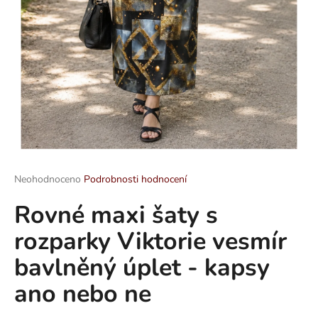
a
j
í
t
?
HLEDAT
Průměrné
Neohodnoceno
Podrobnosti hodnocení
hodnocení
Rovné maxi šaty s
produktu
je
D
rozparky Viktorie vesmír
0,0
o
z
p
bavlněný úplet - kapsy
5
o
hvězdiček.
ano nebo ne
r
u