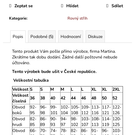
Zeptat se
Hlídat
Sdílet
Kategorie
:
Rovný střih
Popis
Podobné (5)
Hodnocení
Diskuze
Tento produkt Vám pošle přímo výrobce, firma Martina.
Zkrátíme tak dobu dodání. Žádné další poštovné nebude
účtováno.
Tento výrobek bude ušit v České republice.
Velikostní tabulka
Velikost
S
S
M
M
L
L
XL
XL
2XL
Velikost
36
38
40
42
44
46
48
50
52
číselná
Obvod
92-
96-
99-
102-
105-
109-
113-
117-
122-
boků
95
98
101
104
108
112
116
121
126
Obvod
82-
86-
90-
94-
98-
103-
108-
114-
120-
hrudi
85
89
93
97
102
107
113
119
125
Obvod
66-
70-
74-
78-
82-
86-
91-
96-
103-