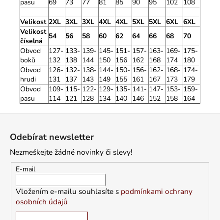
pasu
69
73
77
81
85
90
95
102
108
Velikost
2XL
3XL
3XL
4XL
4XL
5XL
5XL
6XL
6XL
Velikost
54
56
58
60
62
64
66
68
70
číselná
Obvod
127-
133-
139-
145-
151-
157-
163-
169-
175-
boků
132
138
144
150
156
162
168
174
180
Obvod
126-
132-
138-
144-
150-
156-
162-
168-
174-
hrudi
131
137
143
149
155
161
167
173
179
Obvod
109-
115-
122-
129-
135-
141-
147-
153-
159-
pasu
114
121
128
134
140
146
152
158
164
Z
á
Odebírat newsletter
p
Nezmeškejte žádné novinky či slevy!
a
t
E-mail
í
Vložením e-mailu souhlasíte s
podmínkami ochrany
osobních údajů