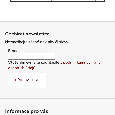
Z
á
Odebírat newsletter
p
Nezmeškejte žádné novinky či slevy!
a
t
E-mail
í
Vložením e-mailu souhlasíte s
podmínkami ochrany
osobních údajů
PŘIHLÁSIT SE
Informace pro vás