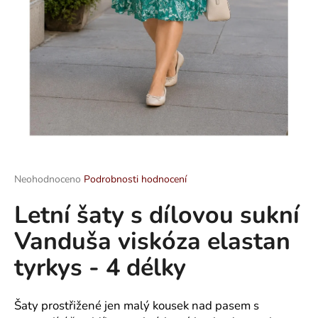
a
j
í
t
?
HLEDAT
Průměrné
Neohodnoceno
Podrobnosti hodnocení
hodnocení
Letní šaty s dílovou sukní
produktu
je
D
Vanduša viskóza elastan
0,0
o
z
p
tyrkys - 4 délky
5
o
hvězdiček.
r
u
Šaty prostřižené jen malý kousek nad pasem s