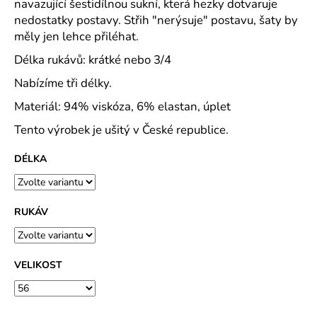
č
navazující šestidílnou sukní, která hezky dotvaruje
u
nedostatky postavy. Střih "nerýsuje" postavu, šaty by
j
měly jen lehce přiléhat.
e
Délka rukávů: krátké nebo 3/4
m
e
Nabízíme tři délky.
Materiál: 94% viskóza, 6% elastan, úplet
DOMÁCÍ
Tento výrobek je ušitý v České republice.
ŠATY
DO
VÉČKA
DÉLKA
PLÁTNO
TISK
TULIPÁNKY
2026
RUKÁV
-
2
DÉLKY
489
VELIKOST
Kč