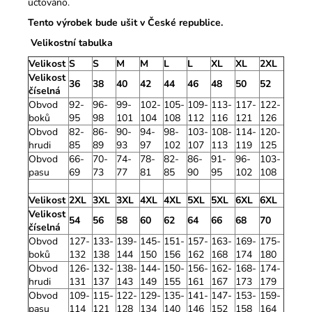
účtováno.
Tento výrobek bude ušit v České republice.
Velikostní tabulka
Velikost
S
S
M
M
L
L
XL
XL
2XL
Velikost
36
38
40
42
44
46
48
50
52
číselná
Obvod
92-
96-
99-
102-
105-
109-
113-
117-
122-
boků
95
98
101
104
108
112
116
121
126
Obvod
82-
86-
90-
94-
98-
103-
108-
114-
120-
hrudi
85
89
93
97
102
107
113
119
125
Obvod
66-
70-
74-
78-
82-
86-
91-
96-
103-
pasu
69
73
77
81
85
90
95
102
108
Velikost
2XL
3XL
3XL
4XL
4XL
5XL
5XL
6XL
6XL
Velikost
54
56
58
60
62
64
66
68
70
číselná
Obvod
127-
133-
139-
145-
151-
157-
163-
169-
175-
boků
132
138
144
150
156
162
168
174
180
Obvod
126-
132-
138-
144-
150-
156-
162-
168-
174-
hrudi
131
137
143
149
155
161
167
173
179
Obvod
109-
115-
122-
129-
135-
141-
147-
153-
159-
pasu
114
121
128
134
140
146
152
158
164