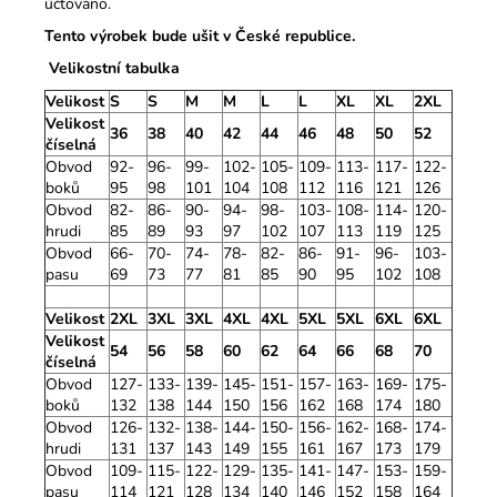
účtováno.
Tento výrobek bude ušit v České republice.
Velikostní tabulka
Velikost
S
S
M
M
L
L
XL
XL
2XL
Velikost
36
38
40
42
44
46
48
50
52
číselná
Obvod
92-
96-
99-
102-
105-
109-
113-
117-
122-
boků
95
98
101
104
108
112
116
121
126
Obvod
82-
86-
90-
94-
98-
103-
108-
114-
120-
hrudi
85
89
93
97
102
107
113
119
125
Obvod
66-
70-
74-
78-
82-
86-
91-
96-
103-
pasu
69
73
77
81
85
90
95
102
108
Velikost
2XL
3XL
3XL
4XL
4XL
5XL
5XL
6XL
6XL
Velikost
54
56
58
60
62
64
66
68
70
číselná
Obvod
127-
133-
139-
145-
151-
157-
163-
169-
175-
boků
132
138
144
150
156
162
168
174
180
Obvod
126-
132-
138-
144-
150-
156-
162-
168-
174-
hrudi
131
137
143
149
155
161
167
173
179
Obvod
109-
115-
122-
129-
135-
141-
147-
153-
159-
pasu
114
121
128
134
140
146
152
158
164