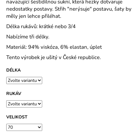
č
navazující šestidílnou sukní, která hezky dotvaruje
u
nedostatky postavy. Střih "nerýsuje" postavu, šaty by
j
měly jen lehce přiléhat.
e
Délka rukávů: krátké nebo 3/4
m
e
Nabízíme tři délky.
Materiál: 94% viskóza, 6% elastan, úplet
MAJKA
Tento výrobek je ušitý v České republice.
TEXTILNÍ
KŮŽE
-
DÉLKA
JEDNODUCHÝ
KABÁTEK
1
290
RUKÁV
Kč
VELIKOST