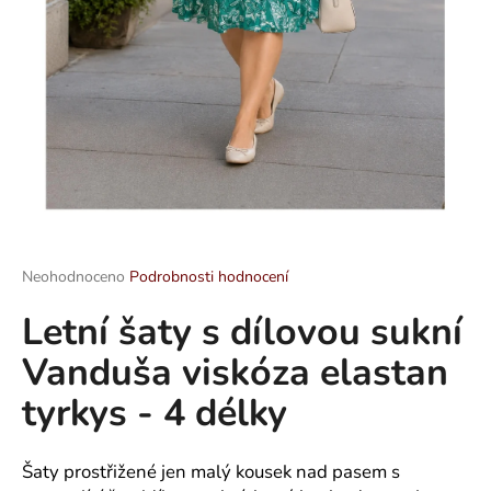
a
j
í
t
?
HLEDAT
Průměrné
Neohodnoceno
Podrobnosti hodnocení
hodnocení
Letní šaty s dílovou sukní
produktu
je
D
Vanduša viskóza elastan
0,0
o
z
p
tyrkys - 4 délky
5
o
hvězdiček.
r
u
Šaty prostřižené jen malý kousek nad pasem s