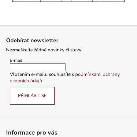
Z
á
Odebírat newsletter
p
Nezmeškejte žádné novinky či slevy!
a
t
E-mail
í
Vložením e-mailu souhlasíte s
podmínkami ochrany
osobních údajů
PŘIHLÁSIT SE
Informace pro vás