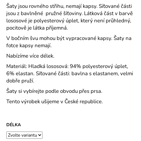
č
Šaty jsou rovného střihu, nemají kapsy. Síťované části
u
jsou z bavlněné pružné šíťoviny. Látková část v barvě
j
lososové je polyesterový úplet, který není průhledný,
e
pocitově je látka příjemná.
m
e
V bočním švu mohou být vypracované kapsy. Šaty na
fotce kapsy nemají.
CAPRI
Nabízíme více délek.
KOMBI
MODRÁ
Materiál: Hladká lososová: 94% polyesterový úplet,
S
6% elastan. Síťované části: bavlna s elastanem, velmi
MODROU
dobře pruží.
KOSTIČKOU
-
Šaty si vybírejte podle obvodu přes prsa.
PLÁTĚNÉ
77
Tento výrobek ušijeme v České republice.
CM
633
Kč
DÉLKA