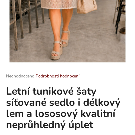
a
j
í
t
?
HLEDAT
Průměrné
Neohodnoceno
Podrobnosti hodnocení
hodnocení
Letní tunikové šaty
produktu
je
D
síťované sedlo i délkový
0,0
o
z
p
lem a lososový kvalitní
5
o
hvězdiček.
neprůhledný úplet
r
u