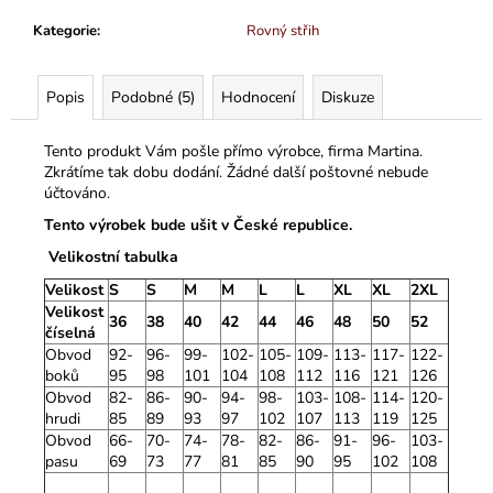
Kategorie
:
Rovný střih
Popis
Podobné (5)
Hodnocení
Diskuze
Tento produkt Vám pošle přímo výrobce, firma Martina.
Zkrátíme tak dobu dodání. Žádné další poštovné nebude
účtováno.
Tento výrobek bude ušit v České republice.
Velikostní tabulka
Velikost
S
S
M
M
L
L
XL
XL
2XL
Velikost
36
38
40
42
44
46
48
50
52
číselná
Obvod
92-
96-
99-
102-
105-
109-
113-
117-
122-
boků
95
98
101
104
108
112
116
121
126
Obvod
82-
86-
90-
94-
98-
103-
108-
114-
120-
hrudi
85
89
93
97
102
107
113
119
125
Obvod
66-
70-
74-
78-
82-
86-
91-
96-
103-
pasu
69
73
77
81
85
90
95
102
108