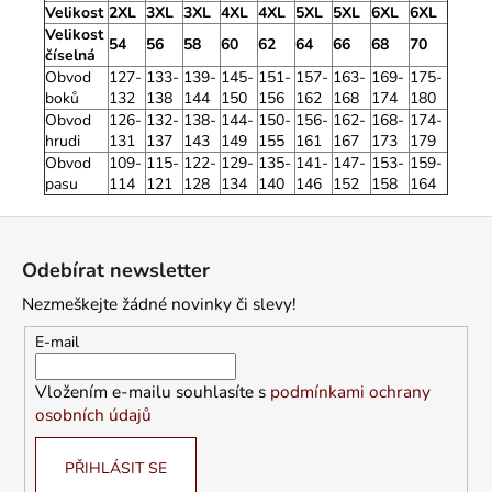
Velikost
2XL
3XL
3XL
4XL
4XL
5XL
5XL
6XL
6XL
Velikost
54
56
58
60
62
64
66
68
70
číselná
Obvod
127-
133-
139-
145-
151-
157-
163-
169-
175-
boků
132
138
144
150
156
162
168
174
180
Obvod
126-
132-
138-
144-
150-
156-
162-
168-
174-
hrudi
131
137
143
149
155
161
167
173
179
Obvod
109-
115-
122-
129-
135-
141-
147-
153-
159-
pasu
114
121
128
134
140
146
152
158
164
Z
á
Odebírat newsletter
p
Nezmeškejte žádné novinky či slevy!
a
t
E-mail
í
Vložením e-mailu souhlasíte s
podmínkami ochrany
osobních údajů
PŘIHLÁSIT SE