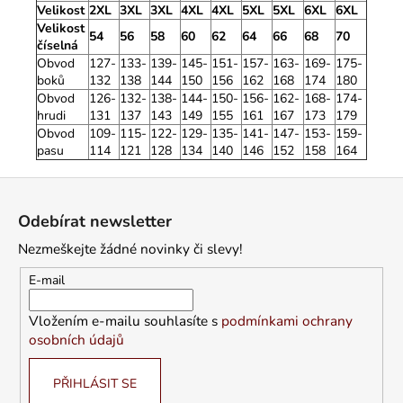
Velikost
2XL
3XL
3XL
4XL
4XL
5XL
5XL
6XL
6XL
Velikost
54
56
58
60
62
64
66
68
70
číselná
Obvod
127-
133-
139-
145-
151-
157-
163-
169-
175-
boků
132
138
144
150
156
162
168
174
180
Obvod
126-
132-
138-
144-
150-
156-
162-
168-
174-
hrudi
131
137
143
149
155
161
167
173
179
Obvod
109-
115-
122-
129-
135-
141-
147-
153-
159-
pasu
114
121
128
134
140
146
152
158
164
Z
á
Odebírat newsletter
p
Nezmeškejte žádné novinky či slevy!
a
t
E-mail
í
Vložením e-mailu souhlasíte s
podmínkami ochrany
osobních údajů
PŘIHLÁSIT SE