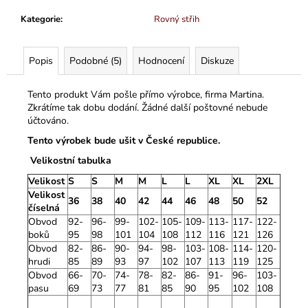
Kategorie
:
Rovný střih
Popis
Podobné (5)
Hodnocení
Diskuze
Tento produkt Vám pošle přímo výrobce, firma Martina.
Zkrátíme tak dobu dodání. Žádné další poštovné nebude
účtováno.
Tento výrobek bude ušit v České republice.
Velikostní tabulka
Velikost
S
S
M
M
L
L
XL
XL
2XL
Velikost
36
38
40
42
44
46
48
50
52
číselná
Obvod
92-
96-
99-
102-
105-
109-
113-
117-
122-
boků
95
98
101
104
108
112
116
121
126
Obvod
82-
86-
90-
94-
98-
103-
108-
114-
120-
hrudi
85
89
93
97
102
107
113
119
125
Obvod
66-
70-
74-
78-
82-
86-
91-
96-
103-
pasu
69
73
77
81
85
90
95
102
108