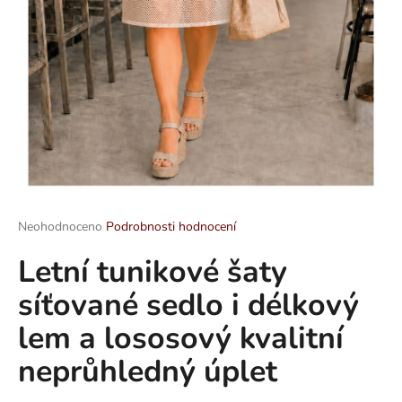
a
j
í
t
?
HLEDAT
Průměrné
Neohodnoceno
Podrobnosti hodnocení
hodnocení
Letní tunikové šaty
produktu
je
D
síťované sedlo i délkový
0,0
o
z
p
lem a lososový kvalitní
5
o
hvězdiček.
neprůhledný úplet
r
u