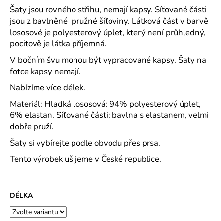
č
Šaty jsou rovného střihu, nemají kapsy. Síťované části
u
jsou z bavlněné pružné šíťoviny. Látková část v barvě
j
lososové je polyesterový úplet, který není průhledný,
e
pocitově je látka příjemná.
m
e
V bočním švu mohou být vypracované kapsy. Šaty na
fotce kapsy nemají.
ROVNÝ
Nabízíme více délek.
TEPLÁKOVÝ
KABÁT
Materiál: Hladká lososová: 94% polyesterový úplet,
-
6% elastan. Síťované části: bavlna s elastanem, velmi
VARIANTY
dobře pruží.
DÉLEK
1
Šaty si vybírejte podle obvodu přes prsa.
200
Kč
Tento výrobek ušijeme v České republice.
DÉLKA