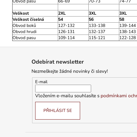
Obvod pasu
66-69
70-73
74-77
Velikost
2XL
3XL
3XL
Velikost číselná
54
56
58
Obvod boků
127-132
133-138
139-144
Obvod hrudi
126-131
132-137
138-143
Obvod pasu
109-114
115-121
122-128
Z
á
Odebírat newsletter
p
Nezmeškejte žádné novinky či slevy!
a
t
E-mail
í
Vložením e-mailu souhlasíte s
podmínkami ochr
PŘIHLÁSIT SE