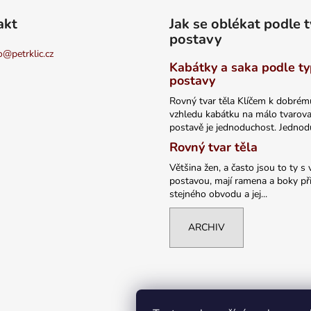
akt
Jak se oblékat podle 
postavy
o
@
petrklic.cz
Kabátky a saka podle t
postavy
Rovný tvar těla Klíčem k dobrém
vzhledu kabátku na málo tvarov
postavě je jednoduchost. Jednodu
Rovný tvar těla
Většina žen, a často jsou to ty s 
postavou, mají ramena a boky při
stejného obvodu a jej...
ARCHIV