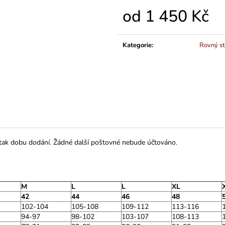
od
1 450 Kč
Měrná
cena:
Kategorie
:
Rovný st
 tak dobu dodání. Žádné další poštovné nebude účtováno.
M
L
L
XL
42
44
46
48
102-104
105-108
109-112
113-116
94-97
98-102
103-107
108-113