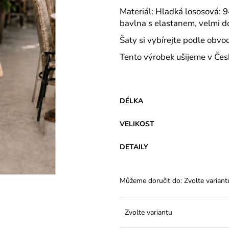
VARIANTY DÉLEK
PLÁTĚNÉ 77 C
Materiál: Hladká lososová: 
1 200 Kč
591 Kč
bavlna s elastanem, velmi do
Šaty si vybírejte podle obvo
Tento výrobek ušijeme v Čes
DÉLKA
VELIKOST
DETAILY
Můžeme doručit do:
Zvolte variant
Zvolte variantu