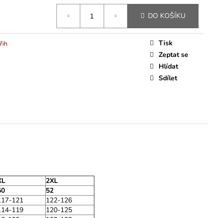
DO KOŠÍKU
Tisk
řih
Zeptat se
Hlídat
Sdílet
XL
2XL
50
52
117-121
122-126
114-119
120-125