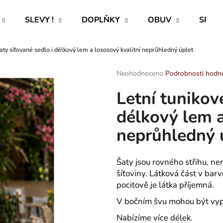
SLEVY !
DOPLŇKY
OBUV
SPECI
šaty síťované sedlo i délkový lem a lososový kvalitní neprůhledný úplet
Co potřebujete najít?
Průměrné
Neohodnoceno
Podrobnosti hodn
hodnocení
Letní tunikov
produktu
HLEDAT
je
délkový lem a
0,0
z
neprůhledný 
5
Doporučujeme
hvězdiček.
Šaty jsou rovného střihu, ne
šíťoviny. Látková část v bar
pocitově je látka příjemná.
V bočním švu mohou být vypr
ROVNÝ TEPLÁKOVÝ KABÁT -
CAPRI KOMBI S
Nabízíme více délek.