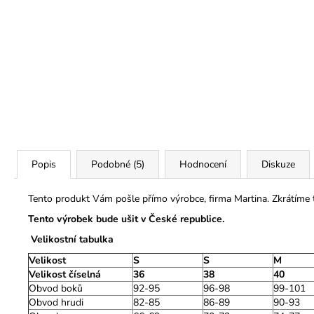
Popis
Podobné (5)
Hodnocení
Diskuze
Tento produkt Vám pošle přímo výrobce, firma Martina. Zkrátíme
Tento výrobek bude ušit v České republice.
Velikostní tabulka
Velikost
S
S
M
Velikost číselná
36
38
40
Obvod boků
92-95
96-98
99-101
Obvod hrudi
82-85
86-89
90-93