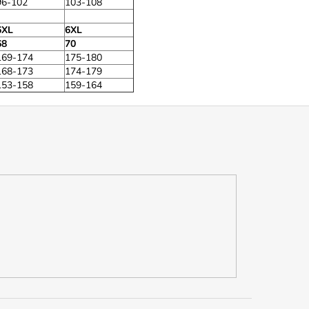
96-102
103-108
6XL
6XL
68
70
169-174
175-180
168-173
174-179
153-158
159-164