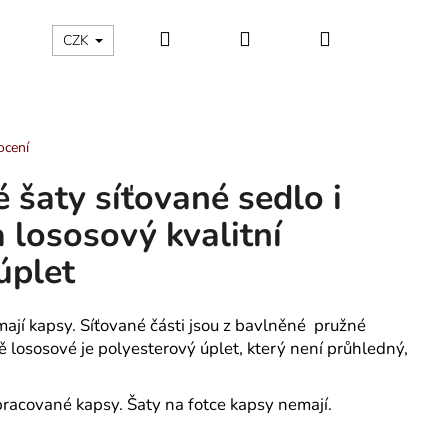
Hledat
Přihlášení
Nákupní
ÁLNÍ KATEGORIE
Kontakty - máte nějaký dotaz?
CZK
košík
ocení
é šaty síťované sedlo i
 lososový kvalitní
úplet
mají kapsy. Síťované části jsou z bavlněné pružné
vě lososové je polyesterový úplet, který není průhledný,
acované kapsy. Šaty na fotce kapsy nemají.
 TROJÚHELNÍKY -