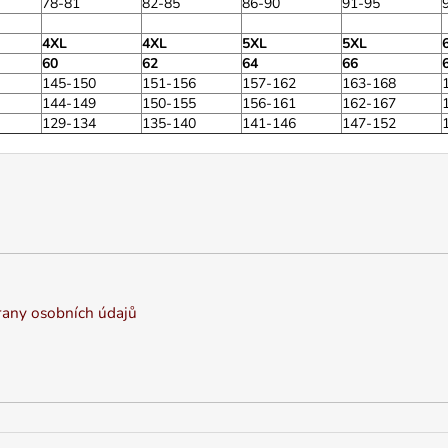
78-81
82-85
86-90
91-95
4XL
4XL
5XL
5XL
60
62
64
66
145-150
151-156
157-162
163-168
144-149
150-155
156-161
162-167
129-134
135-140
141-146
147-152
any osobních údajů