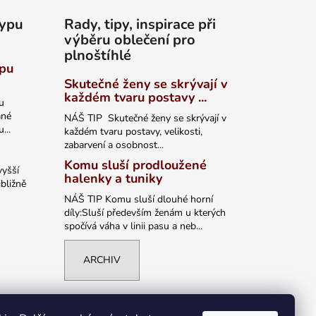
typu
Rady, tipy, inspirace při
výběru oblečení pro
plnoštíhlé
ypu
Skutečné ženy se skrývají v
každém tvaru postavy ...
u
ané
NÁŠ TIP Skutečné ženy se skrývají v
...
každém tvaru postavy, velikosti,
zabarvení a osobnost...
Komu sluší prodloužené
vyšší
halenky a tuniky
bližně
NÁŠ TIP Komu sluší dlouhé horní
díly:Sluší především ženám u kterých
spočívá váha v linii pasu a neb...
ARCHIV