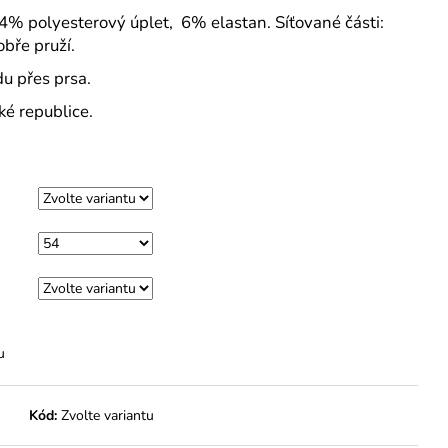
M
94% polyesterový úplet, 6% elastan. Síťované části:
bře pruží.
du přes prsa.
ké republice.
u
Kód:
Zvolte variantu