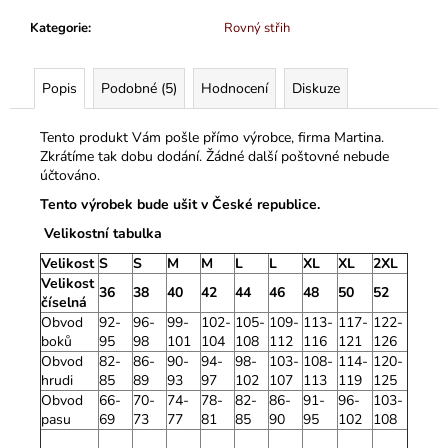
Kategorie
:
Rovný střih
Popis
Podobné (5)
Hodnocení
Diskuze
Tento produkt Vám pošle přímo výrobce, firma Martina.
Zkrátíme tak dobu dodání. Žádné další poštovné nebude
účtováno.
Tento výrobek bude ušit v České republice.
Velikostní tabulka
Velikost
S
S
M
M
L
L
XL
XL
2XL
Velikost
36
38
40
42
44
46
48
50
52
číselná
Obvod
92-
96-
99-
102-
105-
109-
113-
117-
122-
boků
95
98
101
104
108
112
116
121
126
Obvod
82-
86-
90-
94-
98-
103-
108-
114-
120-
hrudi
85
89
93
97
102
107
113
119
125
Obvod
66-
70-
74-
78-
82-
86-
91-
96-
103-
pasu
69
73
77
81
85
90
95
102
108