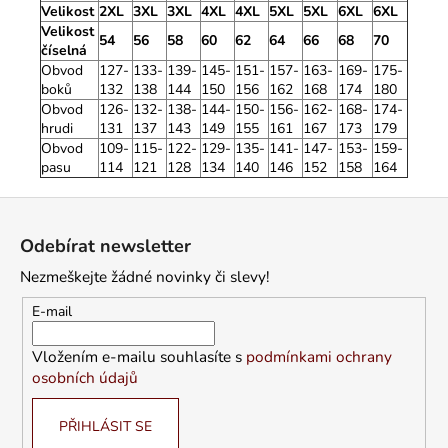
Velikost
2XL
3XL
3XL
4XL
4XL
5XL
5XL
6XL
6XL
Velikost
54
56
58
60
62
64
66
68
70
číselná
Obvod
127-
133-
139-
145-
151-
157-
163-
169-
175-
boků
132
138
144
150
156
162
168
174
180
Obvod
126-
132-
138-
144-
150-
156-
162-
168-
174-
hrudi
131
137
143
149
155
161
167
173
179
Obvod
109-
115-
122-
129-
135-
141-
147-
153-
159-
pasu
114
121
128
134
140
146
152
158
164
Z
á
Odebírat newsletter
p
Nezmeškejte žádné novinky či slevy!
a
t
E-mail
í
Vložením e-mailu souhlasíte s
podmínkami ochrany
osobních údajů
PŘIHLÁSIT SE