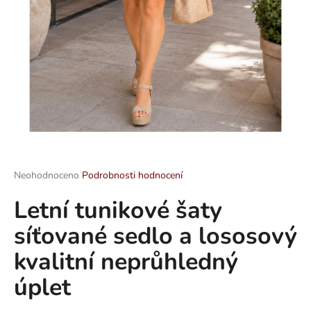
a
j
í
t
?
HLEDAT
Průměrné
Neohodnoceno
Podrobnosti hodnocení
hodnocení
Letní tunikové šaty
produktu
je
D
síťované sedlo a lososový
0,0
o
z
p
kvalitní neprůhledný
5
o
hvězdiček.
úplet
r
u