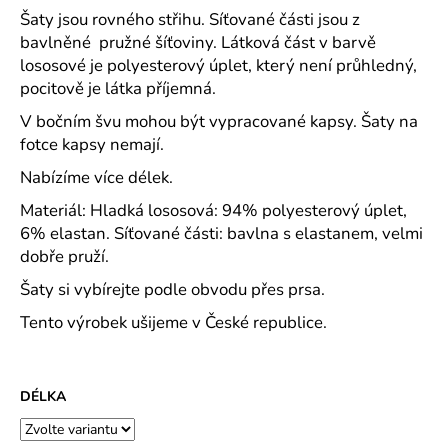
č
Šaty jsou rovného střihu. Síťované části jsou z
u
bavlněné pružné šíťoviny. Látková část v barvě
j
lososové je polyesterový úplet, který není průhledný,
e
pocitově je látka příjemná.
m
e
V bočním švu mohou být vypracované kapsy. Šaty na
fotce kapsy nemají.
MAJKA
Nabízíme více délek.
TEXTILNÍ
KŮŽE
Materiál: Hladká lososová: 94% polyesterový úplet,
-
6% elastan. Síťované části: bavlna s elastanem, velmi
JEDNODUCHÝ
dobře pruží.
KABÁTEK
1
Šaty si vybírejte podle obvodu přes prsa.
290
Kč
Tento výrobek ušijeme v České republice.
DÉLKA