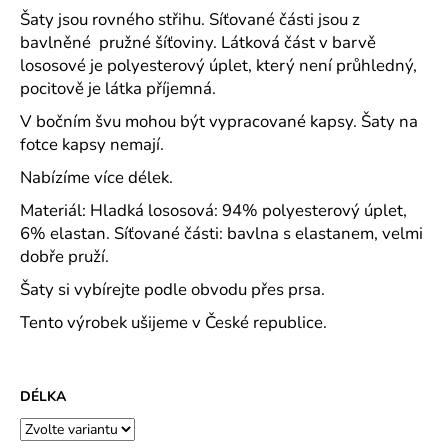
č
Šaty jsou rovného střihu. Síťované části jsou z
u
bavlněné pružné šíťoviny. Látková část v barvě
j
lososové je polyesterový úplet, který není průhledný,
e
pocitově je látka příjemná.
m
e
V bočním švu mohou být vypracované kapsy. Šaty na
fotce kapsy nemají.
NAŽEHLOVAČKA
Nabízíme více délek.
DOPRAVNÍ
PROSTŘEDKY
Materiál: Hladká lososová: 94% polyesterový úplet,
L400167
6% elastan. Síťované části: bavlna s elastanem, velmi
29
dobře pruží.
Kč
Šaty si vybírejte podle obvodu přes prsa.
Tento výrobek ušijeme v České republice.
DÉLKA