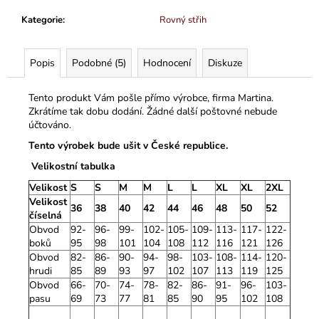
Kategorie
:
Rovný střih
Popis
Podobné (5)
Hodnocení
Diskuze
Tento produkt Vám pošle přímo výrobce, firma Martina.
Zkrátíme tak dobu dodání. Žádné další poštovné nebude
účtováno.
Tento výrobek bude ušit v České republice.
Velikostní tabulka
Velikost
S
S
M
M
L
L
XL
XL
2XL
Velikost
36
38
40
42
44
46
48
50
52
číselná
Obvod
92-
96-
99-
102-
105-
109-
113-
117-
122-
boků
95
98
101
104
108
112
116
121
126
Obvod
82-
86-
90-
94-
98-
103-
108-
114-
120-
hrudi
85
89
93
97
102
107
113
119
125
Obvod
66-
70-
74-
78-
82-
86-
91-
96-
103-
pasu
69
73
77
81
85
90
95
102
108