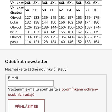
Velikost
2XL
3XL
3XL
4XL
4XL
5XL
5XL
6XL
6XL
Velikost
54
56
58
60
62
64
66
68
70
číselná
Obvod
127-
133-
139-
145-
151-
157-
163-
169-
175-
boků
132
138
144
150
156
162
168
174
180
Obvod
126-
132-
138-
144-
150-
156-
162-
168-
174-
hrudi
131
137
143
149
155
161
167
173
179
Obvod
109-
115-
122-
129-
135-
141-
147-
153-
159-
pasu
114
121
128
134
140
146
152
158
164
Z
á
Odebírat newsletter
p
Nezmeškejte žádné novinky či slevy!
a
t
E-mail
í
Vložením e-mailu souhlasíte s
podmínkami ochrany
osobních údajů
PŘIHLÁSIT SE