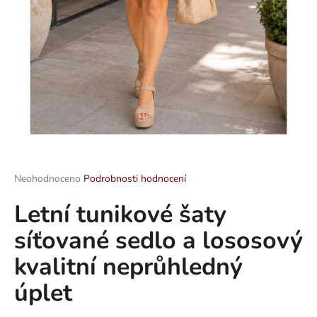
a
j
í
t
?
HLEDAT
Průměrné
Neohodnoceno
Podrobnosti hodnocení
hodnocení
Letní tunikové šaty
produktu
je
D
síťované sedlo a lososový
0,0
o
z
p
kvalitní neprůhledný
5
o
hvězdiček.
úplet
r
u