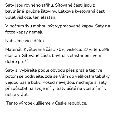
č
Šaty jsou rovného střihu. Síťované části jsou z
u
bavlněné pružné šíťoviny. Látková květovaná část
j
úplet viskóza, len elastan.
e
m
V bočním švu mohou být vypracované kapsy. Šaty na
e
fotce kapsy nemají.
Nabízíme více délek.
RESIST
Materiál: Květovaná část: 70% viskóza, 27% len, 3%
HEAVY
POLO
elastan Síťované části: bavlna s elastanem, velmi
POLOKOŠILE
dobře pruží.
PÁNSKÁ
PIQUE,
Šaty si vybírejte podle obvodu přes prsa a teprve
100
potom se podívejte, zda se Vám do velikostní tabulky
%
PŘEDSRÁŽENÁ
vejdou pas a boky. Pokud nevejdou, nechejte si šaty
BAVLNA
přizpůsobit na svoje míry. Šaty ušité na vlastní míry
-
nelze vrátit.
18
BAREV
Tento výrobek ušijeme v České republice.
500
Kč