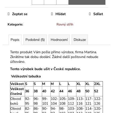
Zeptat se
Hlídat
Sdílet
Kategorie
:
Rovný střih
Popis
Podobné (5)
Hodnocení
Diskuze
Tento produkt Vám pošle přímo výrobce, firma Martina.
Zkrátíme tak dobu dodání. Žádné další poštovné nebude
účtováno.
Tento výrobek bude ušit v České republice.
Velikostní tabulka
Velikost
S
S
M
M
L
L
XL
XL
2XL
Velikost
36
38
40
42
44
46
48
50
52
číselná
Obvod
92-
96-
99-
102-
105-
109-
113-
117-
122-
boků
95
98
101
104
108
112
116
121
126
Obvod
82-
86-
90-
94-
98-
103-
108-
114-
120-