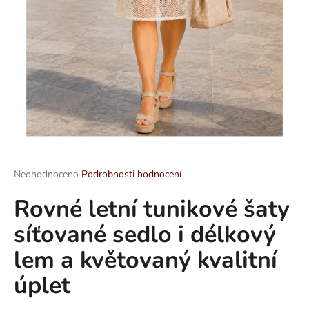
a
j
í
t
?
HLEDAT
Průměrné
Neohodnoceno
Podrobnosti hodnocení
hodnocení
Rovné letní tunikové šaty
produktu
je
D
síťované sedlo i délkový
0,0
o
z
p
lem a květovaný kvalitní
5
o
hvězdiček.
úplet
r
u