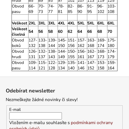
hrudi
85
89
93
97
102
107
113
119
125
Obvod
66-
70-
74-
78-
82-
86-
91-
96-
103-
pasu
69
73
77
81
85
90
95
102
108
Velikost
2XL
3XL
3XL
4XL
4XL
5XL
5XL
6XL
6XL
Velikost
54
56
58
60
62
64
66
68
70
číselná
Obvod
127-
133-
139-
145-
151-
157-
163-
169-
175-
boků
132
138
144
150
156
162
168
174
180
Obvod
126-
132-
138-
144-
150-
156-
162-
168-
174-
hrudi
131
137
143
149
155
161
167
173
179
Obvod
109-
115-
122-
129-
135-
141-
147-
153-
159-
pasu
114
121
128
134
140
146
152
158
164
Z
á
Odebírat newsletter
p
Nezmeškejte žádné novinky či slevy!
a
t
E-mail
í
Vložením e-mailu souhlasíte s
podmínkami ochrany
osobních údajů