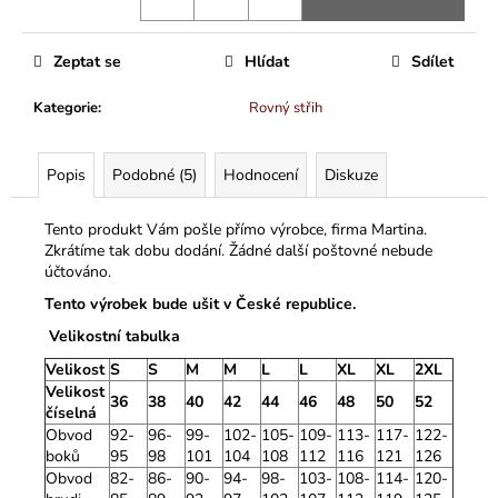
Zeptat se
Hlídat
Sdílet
Kategorie
:
Rovný střih
Popis
Podobné (5)
Hodnocení
Diskuze
Tento produkt Vám pošle přímo výrobce, firma Martina.
Zkrátíme tak dobu dodání. Žádné další poštovné nebude
účtováno.
Tento výrobek bude ušit v České republice.
Velikostní tabulka
Velikost
S
S
M
M
L
L
XL
XL
2XL
Velikost
36
38
40
42
44
46
48
50
52
číselná
Obvod
92-
96-
99-
102-
105-
109-
113-
117-
122-
boků
95
98
101
104
108
112
116
121
126
Obvod
82-
86-
90-
94-
98-
103-
108-
114-
120-