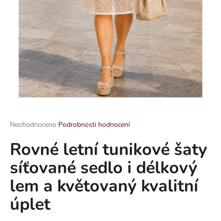
a
j
í
t
?
HLEDAT
Průměrné
Neohodnoceno
Podrobnosti hodnocení
hodnocení
Rovné letní tunikové šaty
produktu
je
D
síťované sedlo i délkový
0,0
o
z
p
lem a květovaný kvalitní
5
o
hvězdiček.
úplet
r
u