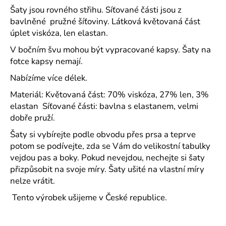
č
Šaty jsou rovného střihu. Síťované části jsou z
u
bavlněné pružné šíťoviny. Látková květovaná část
j
úplet viskóza, len elastan.
e
m
V bočním švu mohou být vypracované kapsy. Šaty na
e
fotce kapsy nemají.
Nabízíme více délek.
DOMÁCÍ
Materiál: Květovaná část: 70% viskóza, 27% len, 3%
ŠATY
DO
elastan Síťované části: bavlna s elastanem, velmi
VÉČKA
dobře pruží.
PLÁTNO
TISK
Šaty si vybírejte podle obvodu přes prsa a teprve
TULIPÁNKY
potom se podívejte, zda se Vám do velikostní tabulky
2026
-
vejdou pas a boky. Pokud nevejdou, nechejte si šaty
2
přizpůsobit na svoje míry. Šaty ušité na vlastní míry
DÉLKY
nelze vrátit.
489
Kč
Tento výrobek ušijeme v České republice.