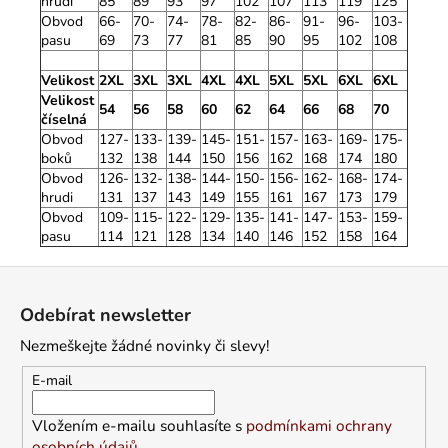
hrudi
85
89
93
97
102
107
113
119
125
Obvod
66-
70-
74-
78-
82-
86-
91-
96-
103-
pasu
69
73
77
81
85
90
95
102
108
Velikost
2XL
3XL
3XL
4XL
4XL
5XL
5XL
6XL
6XL
Velikost
54
56
58
60
62
64
66
68
70
číselná
Obvod
127-
133-
139-
145-
151-
157-
163-
169-
175-
boků
132
138
144
150
156
162
168
174
180
Obvod
126-
132-
138-
144-
150-
156-
162-
168-
174-
hrudi
131
137
143
149
155
161
167
173
179
Obvod
109-
115-
122-
129-
135-
141-
147-
153-
159-
pasu
114
121
128
134
140
146
152
158
164
Z
á
Odebírat newsletter
p
Nezmeškejte žádné novinky či slevy!
a
t
E-mail
í
Vložením e-mailu souhlasíte s
podmínkami ochrany
osobních údajů