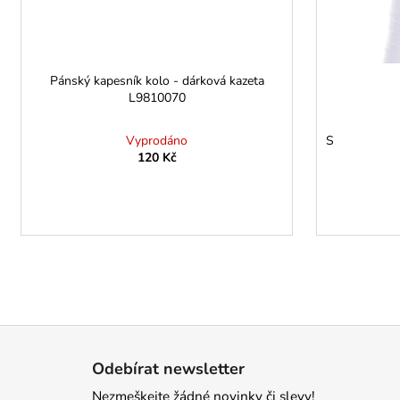
Pánský kapesník kolo - dárková kazeta
L9810070
Vyprodáno
S
120 Kč
Z
á
Odebírat newsletter
p
Nezmeškejte žádné novinky či slevy!