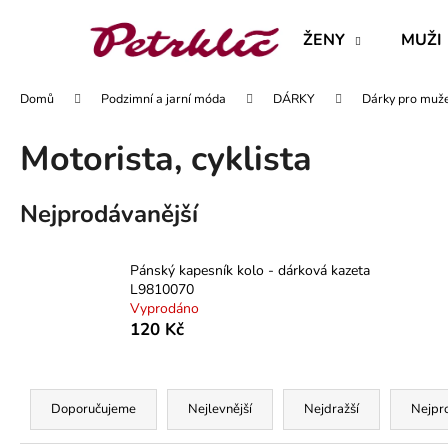
K
Přejít
na
o
ŽENY
MUŽI
obsah
Zpět
Zpět
š
do
do
í
Domů
Podzimní a jarní móda
DÁRKY
Dárky pro muž
obchodu
obchodu
k
Motorista, cyklista
Nejprodávanější
Pánský kapesník kolo - dárková kazeta
L9810070
Vyprodáno
120 Kč
Ř
a
Doporučujeme
Nejlevnější
Nejdražší
Nejpr
MAJKA TEXTILNÍ KŮŽE - JEDNODUCHÝ
z