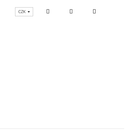
Hledat
Přihlášení
Nákupní
ÁLNÍ KATEGORIE
Kontakty - máte nějaký dotaz?
CZK
košík
ÁNSKÉ KRÁTKÉ PYŽAMO