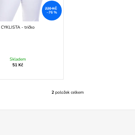
220 KČ
–76 %
CYKLISTA - tričko
Skladem
51 Kč
2
položek celkem
O
v
l
á
d
a
c