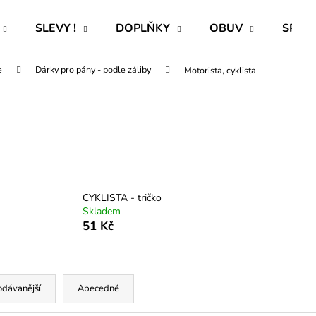
SLEVY !
DOPLŇKY
OBUV
SPECI
e
Dárky pro pány - podle záliby
Motorista, cyklista
Co potřebujete najít?
HLEDAT
Doporučujeme
CYKLISTA - tričko
Skladem
51 Kč
odávanější
Abecedně
ROVNÝ TEPLÁKOVÝ KABÁT -
PAVLIK 24 - P