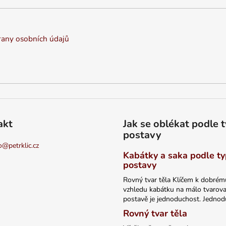
í
p
r
any osobních údajů
v
k
y
v
ý
p
i
s
akt
Jak se oblékat podle 
u
postavy
o
@
petrklic.cz
Kabátky a saka podle t
postavy
Rovný tvar těla Klíčem k dobrém
vzhledu kabátku na málo tvarov
postavě je jednoduchost. Jednodu
Rovný tvar těla