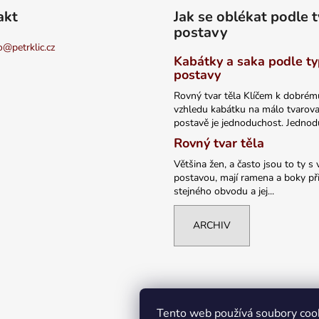
s
akt
Jak se oblékat podle 
u
postavy
o
@
petrklic.cz
Kabátky a saka podle t
postavy
Rovný tvar těla Klíčem k dobrém
vzhledu kabátku na málo tvarov
postavě je jednoduchost. Jednodu
Rovný tvar těla
Většina žen, a často jsou to ty s 
postavou, mají ramena a boky při
stejného obvodu a jej...
ARCHIV
Tento web používá soubory coo