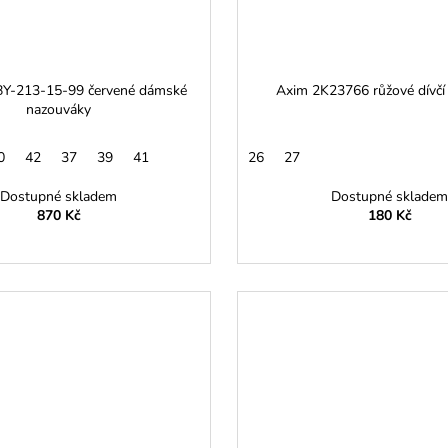
BY-213-15-99 červené dámské
Axim 2K23766 růžové dívčí
nazouváky
0
42
37
39
41
26
27
Dostupné skladem
Dostupné skladem
870 Kč
180 Kč