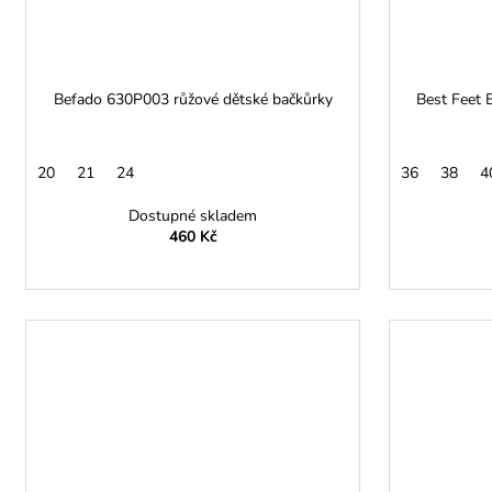
Befado 630P003 růžové dětské bačkůrky
Best Feet 
20
21
24
36
38
4
Dostupné skladem
460 Kč