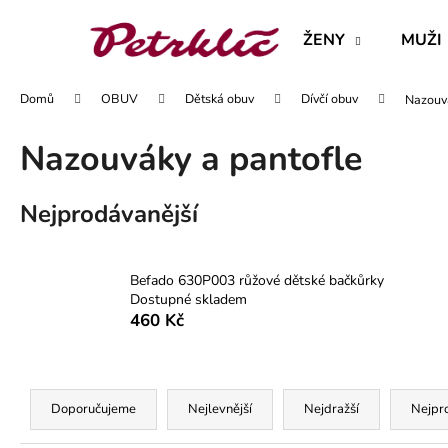
K
Přejít
na
o
ŽENY
MUŽI
obsah
Zpět
Zpět
š
do
do
í
Domů
OBUV
Dětská obuv
Dívčí obuv
Nazouvá
obchodu
obchodu
k
Nazouváky a pantofle
Nejprodávanější
Befado 630P003 růžové dětské bačkůrky
Dostupné skladem
460 Kč
Ř
a
Doporučujeme
Nejlevnější
Nejdražší
Nejpr
MAJKA TEXTILNÍ KŮŽE - JEDNODUCHÝ
z