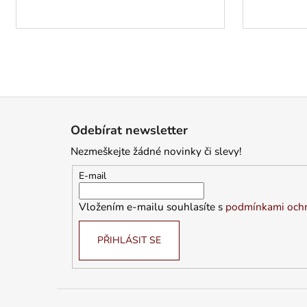
Z
á
Odebírat newsletter
p
Nezmeškejte žádné novinky či slevy!
a
t
E-mail
í
Vložením e-mailu souhlasíte s
podmínkami ochr
PŘIHLÁSIT SE