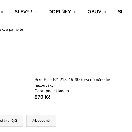
SLEVY !
DOPLŇKY
OBUV
SPECI
ky a pantofle
Co potřebujete najít?
HLEDAT
Doporučujeme
Best Feet BY-213-15-99 červené dámské
nazouváky
Dostupné skladem
870 Kč
odávanější
Abecedně
ROVNÝ TEPLÁKOVÝ KABÁT -
TRENÝRKY - P