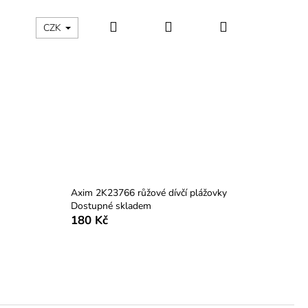
Hledat
Přihlášení
Nákupní
ÁLNÍ KATEGORIE
Kontakty - máte nějaký dotaz?
CZK
košík
Axim 2K23766 růžové dívčí plážovky
Dostupné skladem
180 Kč
LÁTNO