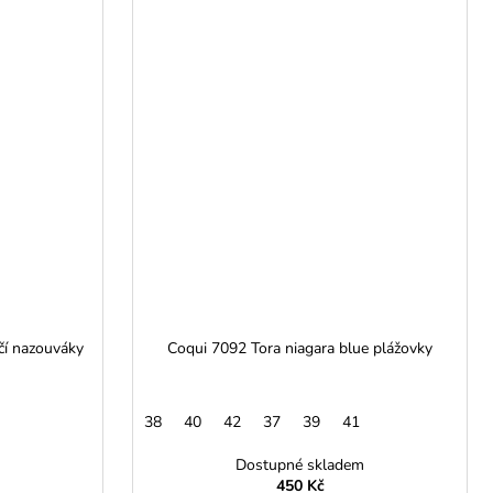
čí nazouváky
Coqui 7092 Tora niagara blue plážovky
38
40
42
37
39
41
Dostupné skladem
450 Kč