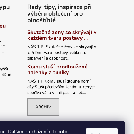
typu
Rady, tipy, inspirace při
výběru oblečení pro
plnoštíhlé
ypu
Skutečné ženy se skrývají v
každém tvaru postavy ...
u
ané
NÁŠ TIP Skutečné ženy se skrývají v
...
každém tvaru postavy, velikosti,
zabarvení a osobnost...
Komu sluší prodloužené
vyšší
halenky a tuniky
bližně
NÁŠ TIP Komu sluší dlouhé horní
díly:Sluší především ženám u kterých
spočívá váha v linii pasu a neb...
ARCHIV
kie. Dalším procházením tohoto