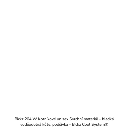
Bickz 204 W Kotníkové unisex Svrchní materiál - hladká
voděodolná kůže, podšívka - Bickz Cool System®