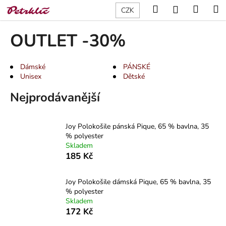
K
Přejít
Hledat
Nákup
M
Přihlášení
CZK
na
o
obsah
Zpět
Zpět
košík
š
OUTLET -30%
í
C
k
o
Dámské
PÁNSKÉ
Unisex
Dětské
p
o
Nejprodávanější
t
ř
Joy Polokošile pánská Pique, 65 % bavlna, 35
e
% polyester
b
Skladem
185 Kč
u
j
Joy Polokošile dámská Pique, 65 % bavlna, 35
e
% polyester
t
Skladem
e
172 Kč
n