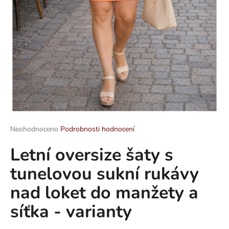
a
j
í
t
?
HLEDAT
Průměrné
Neohodnoceno
Podrobnosti hodnocení
hodnocení
Letní oversize šaty s
produktu
je
D
tunelovou sukní rukávy
0,0
o
z
p
nad loket do manžety a
5
o
hvězdiček.
síťka - varianty
r
u