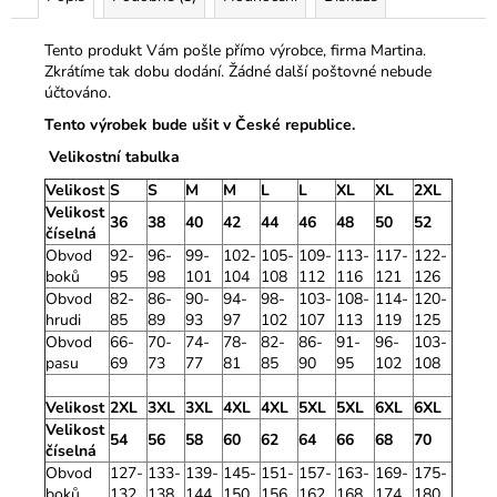
Tento produkt Vám pošle přímo výrobce, firma Martina.
Zkrátíme tak dobu dodání. Žádné další poštovné nebude
účtováno.
Tento výrobek bude ušit v České republice.
Velikostní tabulka
Velikost
S
S
M
M
L
L
XL
XL
2XL
Velikost
36
38
40
42
44
46
48
50
52
číselná
Obvod
92-
96-
99-
102-
105-
109-
113-
117-
122-
boků
95
98
101
104
108
112
116
121
126
Obvod
82-
86-
90-
94-
98-
103-
108-
114-
120-
hrudi
85
89
93
97
102
107
113
119
125
Obvod
66-
70-
74-
78-
82-
86-
91-
96-
103-
pasu
69
73
77
81
85
90
95
102
108
Velikost
2XL
3XL
3XL
4XL
4XL
5XL
5XL
6XL
6XL
Velikost
54
56
58
60
62
64
66
68
70
číselná
Obvod
127-
133-
139-
145-
151-
157-
163-
169-
175-
boků
132
138
144
150
156
162
168
174
180