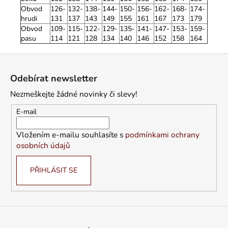
Obvod
126-
132-
138-
144-
150-
156-
162-
168-
174-
hrudi
131
137
143
149
155
161
167
173
179
Obvod
109-
115-
122-
129-
135-
141-
147-
153-
159-
pasu
114
121
128
134
140
146
152
158
164
Z
á
Odebírat newsletter
p
Nezmeškejte žádné novinky či slevy!
a
t
E-mail
í
Vložením e-mailu souhlasíte s
podmínkami ochrany
osobních údajů
PŘIHLÁSIT SE