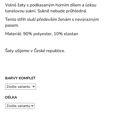
č
Volné šaty s podkasaným horním dílem a úzkou
u
tunelovou sukní. Sukně nebude průhledná.
j
e
Tento střih sluší především ženám s nevýrazným
m
pasem.
e
Materiál: 90% polyester, 10% elastan
TAMARIS
1-
Šaty ušijeme v České republice.
28201-
42
BÉŽOVÉ
DÁMSKÉ
SANDÁLY
NA
BARVY KOMPLET
PODPATKU
1
390
Kč
DÉLKA