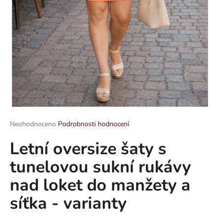
a
j
í
t
?
HLEDAT
Průměrné
Neohodnoceno
Podrobnosti hodnocení
hodnocení
Letní oversize šaty s
produktu
je
D
tunelovou sukní rukávy
0,0
o
z
p
nad loket do manžety a
5
o
hvězdiček.
síťka - varianty
r
u