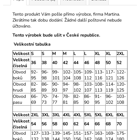
Tento produkt Vám pošle přímo výrobce, firma Martina.
Zkrátíme tak dobu dodání. Žádné další poštovné nebude
účtováno.
Tento výrobek bude ušit v České republice.
Velikostní tabulka
Velikost
S
S
M
M
L
L
XL
XL
2XL
Velikost
36
38
40
42
44
46
48
50
52
číselná
Obvod
92-
96-
99-
102-
105-
109-
113-
117-
122-
boků
95
98
101
104
108
112
116
121
126
Obvod
82-
86-
90-
94-
98-
103-
108-
114-
120-
hrudi
85
89
93
97
102
107
113
119
125
Obvod
66-
70-
74-
78-
82-
86-
91-
96-
103-
pasu
69
73
77
81
85
90
95
102
108
Velikost
2XL
3XL
3XL
4XL
4XL
5XL
5XL
6XL
6XL
Velikost
54
56
58
60
62
64
66
68
70
číselná
Obvod
127-
133-
139-
145-
151-
157-
163-
169-
175-
boků
132
138
144
150
156
162
168
174
180