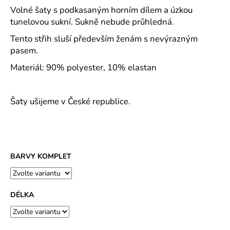
č
Volné šaty s podkasaným horním dílem a úzkou
u
tunelovou sukní. Sukně nebude průhledná.
j
e
Tento střih sluší především ženám s nevýrazným
m
pasem.
e
Materiál: 90% polyester, 10% elastan
ROVNÝ
TEPLÁKOVÝ
Šaty ušijeme v České republice.
KABÁT
-
VARIANTY
DÉLEK
1
200
BARVY KOMPLET
Kč
DÉLKA