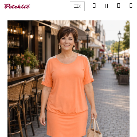
K
Přejít
Hledat
Nákup
M
Přihlášení
CZK
na
o
obsah
Zpět
Zpět
košík
š
í
C
k
o
p
o
t
ř
e
b
u
j
e
t
e
n