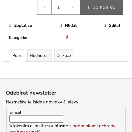
Měrná
DO KOŠÍKU
cena:
Zeptat se
Hlídat
Sdílet
Kategorie
:
Šle
Popis
Hodnocení
Diskuze
Z
á
Odebírat newsletter
p
Nezmeškejte žádné novinky či slevy!
a
t
E-mail
í
Vložením e-mailu souhlasíte s
podmínkami ochrany
osobních údajů