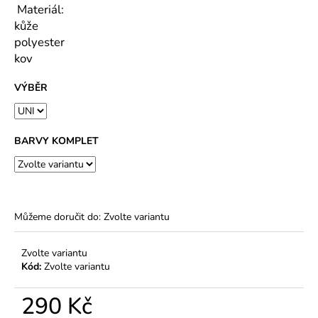
-
Materiál:
85
kůže
%
polyester
BAVLNA,
15
kov
%
VISKÓZA)
VÝBĚR
244
Kč
BARVY KOMPLET
Můžeme doručit do:
Zvolte variantu
Zvolte variantu
Kód:
Zvolte variantu
290 Kč