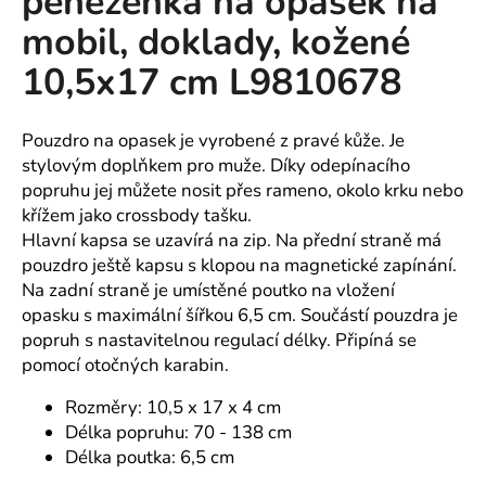
peněženka na opasek na
č
z
u
mobil, doklady, kožené
5
j
hvězdiček.
10,5x17 cm L9810678
e
m
e
Pouzdro na opasek je vyrobené z pravé kůže. Je
stylovým doplňkem pro muže. Díky odepínacího
FIT-
popruhu jej můžete nosit přes rameno, okolo krku nebo
T
křížem jako crossbody tašku.
LS
Hlavní kapsa se uzavírá na zip. Na přední straně má
TRIKO
PÁNSKÉ
pouzdro ještě kapsu s klopou na magnetické zapínání.
SINGLE
Na zadní straně je umístěné poutko na vložení
JERSEY,
opasku s maximální šířkou 6,5 cm. Součástí pouzdra je
100
%
popruh s nastavitelnou regulací délky. Připíná se
BAVLNA
pomocí otočných karabin.
(SLOŽENÍ
SE
MŮŽE
Rozměry: 10,5 x 17 x 4 cm
LIŠIT
Délka popruhu: 70 - 138 cm
-
Délka poutka: 6,5 cm
BARVA
12