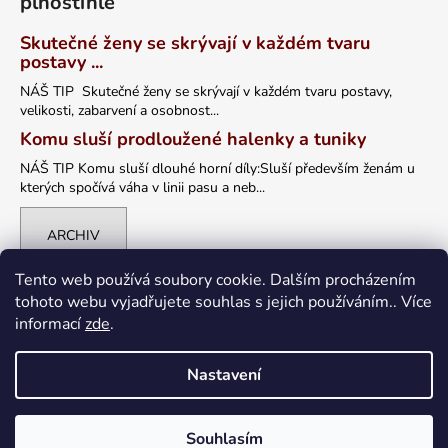
plnoštíhlé
Skutečné ženy se skrývají v každém tvaru
postavy ...
NÁŠ TIP Skutečné ženy se skrývají v každém tvaru postavy,
velikosti, zabarvení a osobnost...
Komu sluší prodloužené halenky a tuniky
NÁŠ TIP Komu sluší dlouhé horní díly:Sluší především ženám u
kterých spočívá váha v linii pasu a neb...
ARCHIV
Tento web používá soubory cookie. Dalším procházením
tohoto webu vyjadřujete souhlas s jejich používáním.. Více
informací
zde
.
Nastavení
Vytvořil Shoptet
Souhlasím
Copyright 2026
petrklic.cz
. Všechna práva vyhrazena.