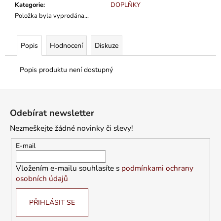
Kategorie
:
DOPLŇKY
Položka byla vyprodána…
Popis
Hodnocení
Diskuze
Popis produktu není dostupný
Z
á
Odebírat newsletter
p
Nezmeškejte žádné novinky či slevy!
a
t
E-mail
í
Vložením e-mailu souhlasíte s
podmínkami ochrany
osobních údajů
PŘIHLÁSIT SE