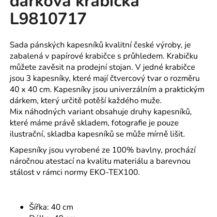
dárková krabička
č
z
u
L9810717
5
j
hvězdiček.
e
m
Sada pánských kapesníků kvalitní české výroby, je
e
zabalená v papírové krabičce s průhledem. Krabičku
můžete zavěsit na prodejní stojan. V jedné krabičce
jsou 3 kapesníky, které mají čtvercový tvar o rozměru
MAJKA
40 x 40 cm. Kapesníky jsou univerzálním a praktickým
TEXTILNÍ
KŮŽE
dárkem, který určitě potěší každého muže.
-
Mix náhodných variant obsahuje druhy kapesníků,
JEDNODUCHÝ
které máme právě skladem, fotografie je pouze
KABÁTEK
ilustrační, skladba kapesníků se může mírně lišit.
1
290
Kapesníky jsou vyrobené ze 100% bavlny, prochází
Kč
náročnou atestací na kvalitu materiálu a barevnou
stálost v rámci normy EKO-TEX100.
Šířka: 40 cm