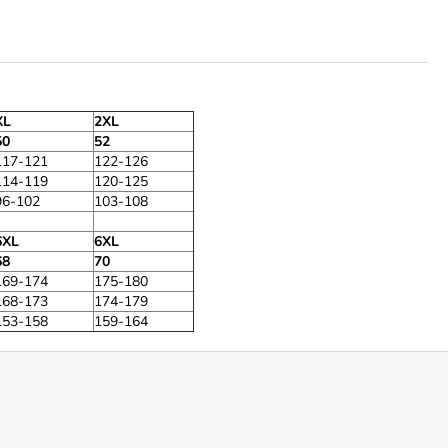
XL
2XL
50
52
117-121
122-126
114-119
120-125
96-102
103-108
6XL
6XL
68
70
169-174
175-180
168-173
174-179
153-158
159-164