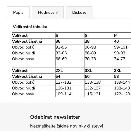
Popis
Hodnocení
Diskuze
Velikostní tabulka
Velikost
S
S
M
Velikost číselná
36
38
40
Obvod boků
92-95
96-98
99-101
Obvod hrudi
82-85
86-89
90-93
Obvod pasu
66-69
70-73
74-77
Velikost
2XL
3XL
3XL
Velikost číselná
54
56
58
Obvod boků
127-132
133-138
139-144
Obvod hrudi
126-131
132-137
138-143
Obvod pasu
109-114
115-121
122-128
Z
á
Odebírat newsletter
p
Nezmeškejte žádné novinky či slevy!
a