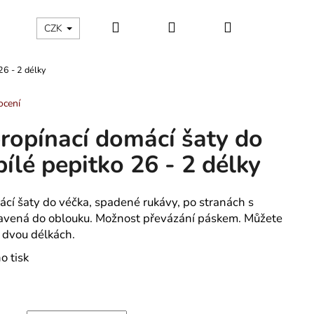
Hledat
Přihlášení
Nákupní
ÁLNÍ KATEGORIE
Kontakty - máte nějaký dotaz?
CZK
26 - 2 délky
košík
ocení
ropínací domácí šaty do
ílé pepitko 26 - 2 délky
cí šaty do véčka, spadené rukávy, po stranách s
ravená do oblouku. Možnost převázání páskem. Můžete
e dvou délkách.
o tisk
ÁNSKÉ KRÁTKÉ PYŽAMO