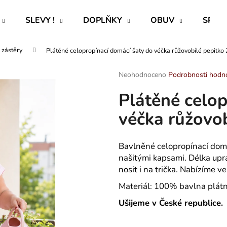
SLEVY !
DOPLŇKY
OBUV
SPECI
 zástěry
Plátěné celopropínací domácí šaty do véčka růžovobílé pepitko 
Co potřebujete najít?
Průměrné
Neohodnoceno
Podrobnosti hodn
hodnocení
Plátěné celop
produktu
HLEDAT
je
véčka růžovob
0,0
z
5
Doporučujeme
hvězdiček.
Bavlněné celopropínací domá
našitými kapsami. Délka up
nosit i na trička. Nabízíme v
Materiál: 100% bavlna plátn
Ušijeme v České republice.
ROVNÝ TEPLÁKOVÝ KABÁT -
PAVLIK 24 - P