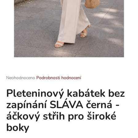
a
j
í
t
?
HLEDAT
Průměrné
Neohodnoceno
Podrobnosti hodnocení
hodnocení
Pleteninový kabátek bez
produktu
je
D
zapínání SLÁVA černá -
0,0
o
z
p
áčkový střih pro široké
5
o
hvězdiček.
boky
r
u