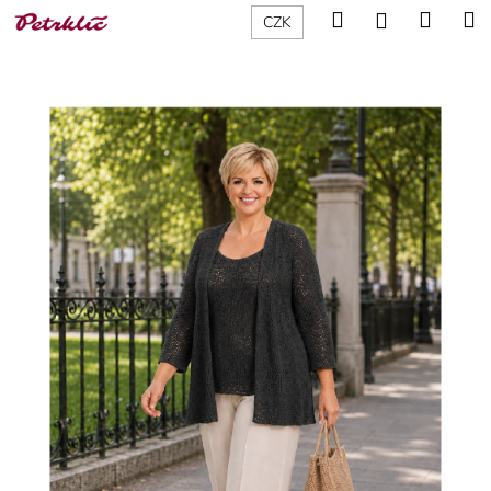
K
Přejít
Hledat
Nákup
M
Přihlášení
CZK
na
o
obsah
Zpět
Zpět
košík
š
í
C
k
o
p
o
t
ř
e
b
u
j
e
t
e
n