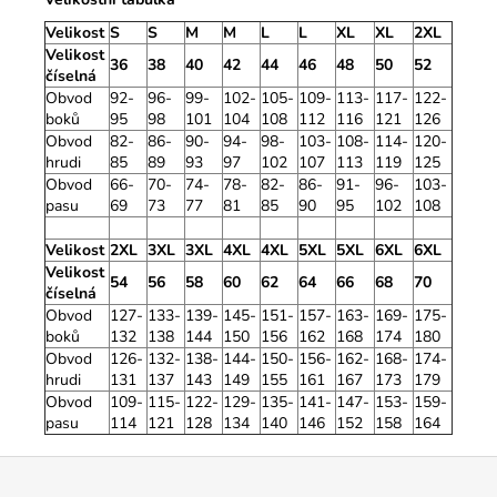
Velikost
S
S
M
M
L
L
XL
XL
2XL
Velikost
36
38
40
42
44
46
48
50
52
číselná
Obvod
92-
96-
99-
102-
105-
109-
113-
117-
122-
boků
95
98
101
104
108
112
116
121
126
Obvod
82-
86-
90-
94-
98-
103-
108-
114-
120-
hrudi
85
89
93
97
102
107
113
119
125
Obvod
66-
70-
74-
78-
82-
86-
91-
96-
103-
pasu
69
73
77
81
85
90
95
102
108
Velikost
2XL
3XL
3XL
4XL
4XL
5XL
5XL
6XL
6XL
Velikost
54
56
58
60
62
64
66
68
70
číselná
Obvod
127-
133-
139-
145-
151-
157-
163-
169-
175-
boků
132
138
144
150
156
162
168
174
180
Obvod
126-
132-
138-
144-
150-
156-
162-
168-
174-
hrudi
131
137
143
149
155
161
167
173
179
Obvod
109-
115-
122-
129-
135-
141-
147-
153-
159-
pasu
114
121
128
134
140
146
152
158
164
Z