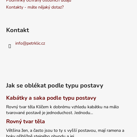
Podmínky ochrany osobních údajů
Kontakty - máte nějaký dotaz?
Kontakt
info
@
petrklic.cz
Jak se oblékat podle typu postavy
Kabátky a saka podle typu postavy
Rovný tvar těla Klíčem k dobrému vzhledu kabátku na málo
tvarované postavě je jednoduchost. Jednodu...
Rovný tvar těla
Většina žen, a často jsou to ty s vyšší postavou, mají ramena a
boky přibližně stejného obvodu a jej...