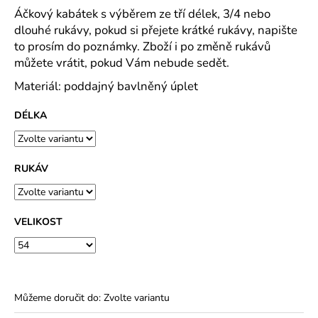
č
Áčkový kabátek s výběrem ze tří délek, 3/4 nebo
u
dlouhé rukávy, pokud si přejete krátké rukávy, napište
j
to prosím do poznámky. Zboží i po změně rukávů
e
můžete vrátit, pokud Vám nebude sedět.
m
e
Materiál: poddajný bavlněný úplet
DÉLKA
MAJKA
TEXTILNÍ
KŮŽE
-
RUKÁV
JEDNODUCHÝ
KABÁTEK
1
290
VELIKOST
Kč
Můžeme doručit do:
Zvolte variantu