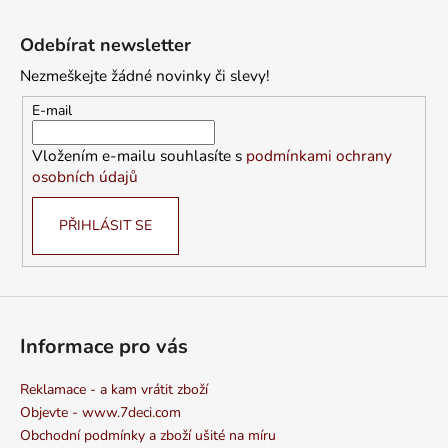
Z
á
Odebírat newsletter
p
Nezmeškejte žádné novinky či slevy!
a
t
E-mail
í
Vložením e-mailu souhlasíte s
podmínkami ochrany
osobních údajů
PŘIHLÁSIT SE
Informace pro vás
Reklamace - a kam vrátit zboží
Objevte - www.7deci.com
Obchodní podmínky a zboží ušité na míru