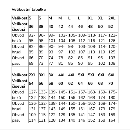
Velikostní tabulka
Velikost
S
S
M
M
L
L
XL
XL
2XL
Velikost
36
38
40
42
44
46
48
50
52
číselná
Obvod
92-
96-
99-
102-
105-
109-
113-
117-
122-
boků
95
98
101
104
108
112
116
121
126
Obvod
82-
86-
90-
94-
98-
103-
108-
114-
120-
hrudi
85
89
93
97
102
107
113
119
125
Obvod
66-
70-
74-
78-
82-
86-
91-
96-
103-
pasu
69
73
77
81
85
90
95
102
108
Velikost
2XL
3XL
3XL
4XL
4XL
5XL
5XL
6XL
6XL
Velikost
54
56
58
60
62
64
66
68
70
číselná
Obvod
127-
133-
139-
145-
151-
157-
163-
169-
175-
boků
132
138
144
150
156
162
168
174
180
Obvod
126-
132-
138-
144-
150-
156-
162-
168-
174-
hrudi
131
137
143
149
155
161
167
173
179
Obvod
109-
115-
122-
129-
135-
141-
147-
153-
159-
pasu
114
121
128
134
140
146
152
158
164