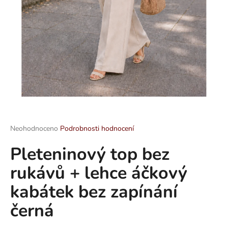
a
j
í
t
?
HLEDAT
Průměrné
Neohodnoceno
Podrobnosti hodnocení
hodnocení
Pleteninový top bez
produktu
je
D
rukávů + lehce áčkový
0,0
o
z
p
kabátek bez zapínání
5
o
hvězdiček.
černá
r
u