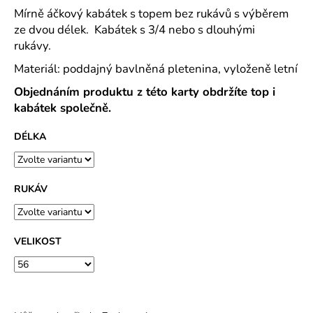
č
Mírně áčkový kabátek s topem bez rukávů s výběrem
u
ze dvou délek. Kabátek s 3/4 nebo s dlouhými
j
rukávy.
e
m
Materiál: poddajný bavlněná pletenina, vyloženě letní
e
Objednáním produktu z této karty obdržíte top i
kabátek společně.
DOMÁCÍ
ŠATY
DÉLKA
DO
VÉČKA
PLÁTNO
TISK
RUKÁV
TULIPÁNKY
2026
-
2
DÉLKY
VELIKOST
489
Kč