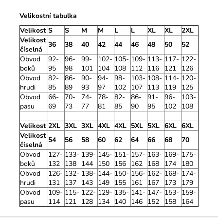
Velikostní tabulka
Velikost
S
S
M
M
L
L
XL
XL
2XL
Velikost
36
38
40
42
44
46
48
50
52
číselná
Obvod
92-
96-
99-
102-
105-
109-
113-
117-
122-
boků
95
98
101
104
108
112
116
121
126
Obvod
82-
86-
90-
94-
98-
103-
108-
114-
120-
hrudi
85
89
93
97
102
107
113
119
125
Obvod
66-
70-
74-
78-
82-
86-
91-
96-
103-
pasu
69
73
77
81
85
90
95
102
108
Velikost
2XL
3XL
3XL
4XL
4XL
5XL
5XL
6XL
6XL
Velikost
54
56
58
60
62
64
66
68
70
číselná
Obvod
127-
133-
139-
145-
151-
157-
163-
169-
175-
boků
132
138
144
150
156
162
168
174
180
Obvod
126-
132-
138-
144-
150-
156-
162-
168-
174-
hrudi
131
137
143
149
155
161
167
173
179
Obvod
109-
115-
122-
129-
135-
141-
147-
153-
159-
pasu
114
121
128
134
140
146
152
158
164