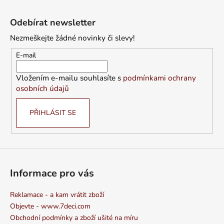
Z
á
Odebírat newsletter
p
Nezmeškejte žádné novinky či slevy!
a
t
E-mail
í
Vložením e-mailu souhlasíte s
podmínkami ochrany
osobních údajů
PŘIHLÁSIT SE
Informace pro vás
Reklamace - a kam vrátit zboží
Objevte - www.7deci.com
Obchodní podmínky a zboží ušité na míru