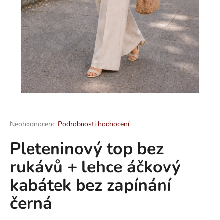
a
j
í
t
?
HLEDAT
Průměrné
Neohodnoceno
Podrobnosti hodnocení
hodnocení
Pleteninový top bez
produktu
je
D
rukávů + lehce áčkový
0,0
o
z
p
kabátek bez zapínání
5
o
hvězdiček.
černá
r
u