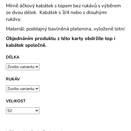
č
Mírně áčkový kabátek s topem bez rukávů s výběrem
u
ze dvou délek. Kabátek s 3/4 nebo s dlouhými
j
rukávy.
e
m
Materiál: poddajný bavlněná pletenina, vyloženě letní
e
Objednáním produktu z této karty obdržíte top i
kabátek společně.
PAVLIK
24
DÉLKA
-
PÁNSKÉ
KRÁTKÉ
PYŽAMO
RUKÁV
Z
BAVLNY
839
Kč
VELIKOST