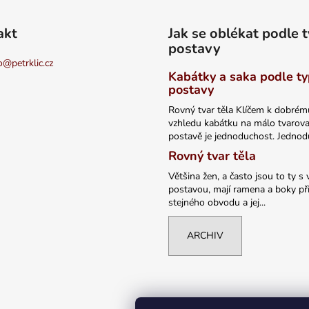
akt
Jak se oblékat podle 
postavy
o
@
petrklic.cz
Kabátky a saka podle t
postavy
Rovný tvar těla Klíčem k dobrém
vzhledu kabátku na málo tvarov
postavě je jednoduchost. Jednodu
Rovný tvar těla
Většina žen, a často jsou to ty s 
postavou, mají ramena a boky při
stejného obvodu a jej...
ARCHIV