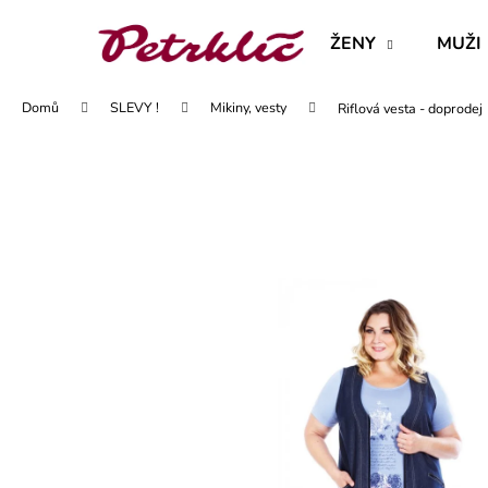
K
Přejít
na
o
ŽENY
MUŽI
obsah
Zpět
Zpět
š
do
do
í
Domů
SLEVY !
Mikiny, vesty
Riflová vesta - doprodej
obchodu
obchodu
k
MAJKA TEXTILNÍ KŮŽE - JEDNODUCHÝ