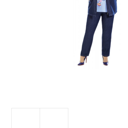
KABÁTEK
1 290 Kč