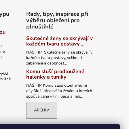
typu
Rady, tipy, inspirace při
výběru oblečení pro
plnoštíhlé
ypu
Skutečné ženy se skrývají v
každém tvaru postavy ...
u
ané
NÁŠ TIP Skutečné ženy se skrývají v
...
každém tvaru postavy, velikosti,
zabarvení a osobnost...
Komu sluší prodloužené
vyšší
halenky a tuniky
bližně
NÁŠ TIP Komu sluší dlouhé horní
díly:Sluší především ženám u kterých
spočívá váha v linii pasu a neb...
ARCHIV