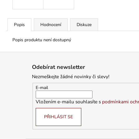
Popis
Hodnocení
Diskuze
Popis produktu není dostupný
Z
á
Odebírat newsletter
p
Nezmeškejte žádné novinky či slevy!
a
t
E-mail
í
Vložením e-mailu souhlasíte s
podmínkami ochr
PŘIHLÁSIT SE