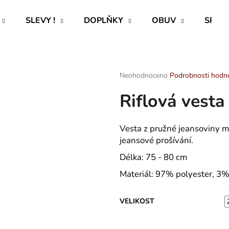
SLEVY !
DOPLŇKY
OBUV
SPECI
Co potřebujete najít?
Průměrné
Neohodnoceno
Podrobnosti hodn
hodnocení
Riflová vesta
produktu
HLEDAT
je
0,0
z
Vesta z pružné jeansoviny m
5
Doporučujeme
jeansové prošívání.
hvězdiček.
Délka: 75 - 80 cm
Materiál:
97% polyester, 3%
VELIKOST
ROVNÝ TEPLÁKOVÝ KABÁT -
PAVLIK 24 - P