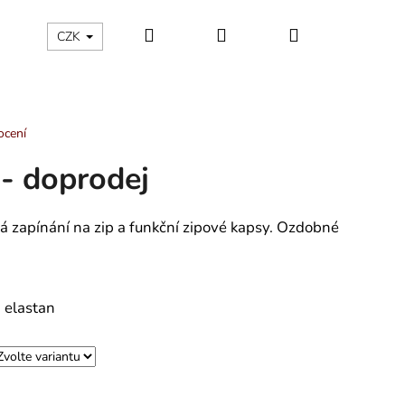
Hledat
Přihlášení
Nákupní
ÁLNÍ KATEGORIE
Kontakty - máte nějaký dotaz?
CZK
košík
ocení
 - doprodej
á zapínání na zip a funkční zipové kapsy. Ozdobné
 elastan
ÁNSKÉ KRÁTKÉ PYŽAMO