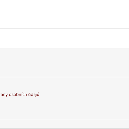
A
R
M
A
any osobních údajů