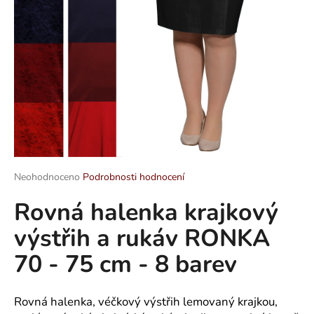
a
j
í
t
?
HLEDAT
Průměrné
Neohodnoceno
Podrobnosti hodnocení
hodnocení
Rovná halenka krajkový
produktu
je
D
výstřih a rukáv RONKA
0,0
o
z
p
70 - 75 cm - 8 barev
5
o
hvězdiček.
r
u
Rovná halenka, véčkový výstřih lemovaný krajkou,