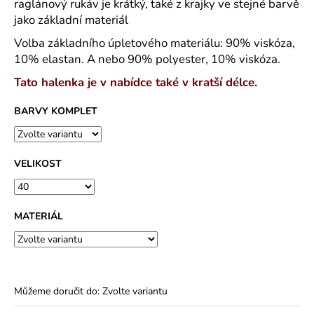
č
raglánový rukáv je krátký, také z krajky ve stejné barvě
u
jako základní materiál
j
Volba základního úpletového materiálu: 90% viskóza,
e
10% elastan. A nebo 90% polyester, 10% viskóza.
m
e
Tato halenka je v nabídce také v kratší délce.
BARVY KOMPLET
ROVNÝ
TEPLÁKOVÝ
KABÁT
-
VELIKOST
VARIANTY
DÉLEK
1
200
MATERIÁL
Kč
Můžeme doručit do:
Zvolte variantu