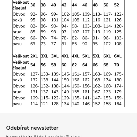
Velikost
36
38
40
42
44
46
48
50
52
číselná
Obvod
92-
96-
99-
102-
105-
109-
113-
117-
122-
boků
95
98
101
104
108
112
116
121
126
Obvod
82-
86-
90-
94-
98-
103-
108-
114-
120-
hrudi
85
89
93
97
102
107
113
119
125
Obvod
66-
70-
74-
78-
82-
86-
91-
96-
103-
pasu
69
73
77
81
85
90
95
102
108
Velikost
2XL
3XL
3XL
4XL
4XL
5XL
5XL
6XL
6XL
Velikost
54
56
58
60
62
64
66
68
70
číselná
Obvod
127-
133-
139-
145-
151-
157-
163-
169-
175-
boků
132
138
144
150
156
162
168
174
180
Obvod
126-
132-
138-
144-
150-
156-
162-
168-
174-
hrudi
131
137
143
149
155
161
167
173
179
Obvod
109-
115-
122-
129-
135-
141-
147-
153-
159-
pasu
114
121
128
134
140
146
152
158
164
Z
á
Odebírat newsletter
p