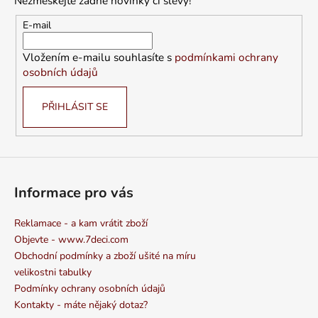
Nezmeškejte žádné novinky či slevy!
a
t
E-mail
í
Vložením e-mailu souhlasíte s
podmínkami ochrany
osobních údajů
PŘIHLÁSIT SE
Informace pro vás
Reklamace - a kam vrátit zboží
Objevte - www.7deci.com
Obchodní podmínky a zboží ušité na míru
velikostni tabulky
Podmínky ochrany osobních údajů
Kontakty - máte nějaký dotaz?