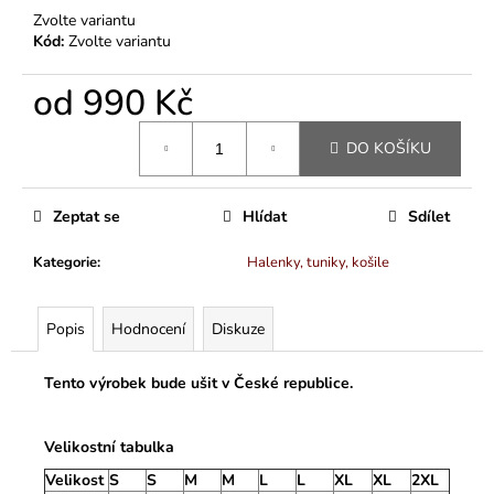
Zvolte variantu
Kód:
Zvolte variantu
od
990 Kč
Měrná
DO KOŠÍKU
cena:
Zeptat se
Hlídat
Sdílet
Kategorie
:
Halenky, tuniky, košile
Popis
Hodnocení
Diskuze
Tento výrobek bude ušit v České republice.
Velikostní tabulka
Velikost
S
S
M
M
L
L
XL
XL
2XL