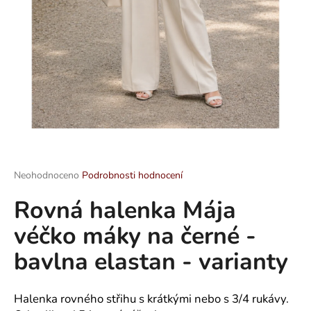
a
j
í
t
?
HLEDAT
Průměrné
Neohodnoceno
Podrobnosti hodnocení
hodnocení
Rovná halenka Mája
produktu
je
D
véčko máky na černé -
0,0
o
z
p
bavlna elastan - varianty
5
o
hvězdiček.
r
u
Halenka rovného střihu s krátkými nebo s 3/4 rukávy.