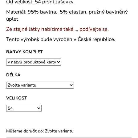
č
Od velikosti 54 prsní záševky.
u
Materiál: 95% bavlna, 5% elastan, pružný bavlněný
j
úplet
e
m
Ze stejné látky nabízíme také ... podívejte se.
e
Tento výrobek bude vyroben v České republice.
BARVY KOMPLET
MAJKA
TEXTILNÍ
KŮŽE
-
JEDNODUCHÝ
DÉLKA
KABÁTEK
1
290
Kč
VELIKOST
Můžeme doručit do:
Zvolte variantu