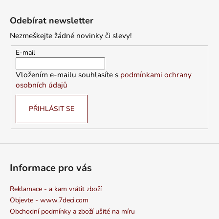
Z
á
Odebírat newsletter
p
Nezmeškejte žádné novinky či slevy!
a
t
E-mail
í
Vložením e-mailu souhlasíte s
podmínkami ochrany
osobních údajů
PŘIHLÁSIT SE
Informace pro vás
Reklamace - a kam vrátit zboží
Objevte - www.7deci.com
Obchodní podmínky a zboží ušité na míru