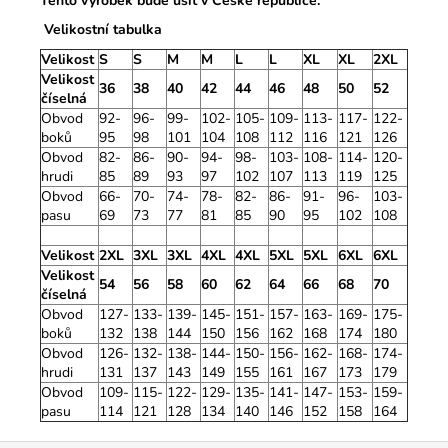
Tento výrobek bude ušit v České republice.
Velikostní tabulka
Velikost
S
S
M
M
L
L
XL
XL
2XL
Velikost
36
38
40
42
44
46
48
50
52
číselná
Obvod
92-
96-
99-
102-
105-
109-
113-
117-
122-
boků
95
98
101
104
108
112
116
121
126
Obvod
82-
86-
90-
94-
98-
103-
108-
114-
120-
hrudi
85
89
93
97
102
107
113
119
125
Obvod
66-
70-
74-
78-
82-
86-
91-
96-
103-
pasu
69
73
77
81
85
90
95
102
108
Velikost
2XL
3XL
3XL
4XL
4XL
5XL
5XL
6XL
6XL
Velikost
54
56
58
60
62
64
66
68
70
číselná
Obvod
127-
133-
139-
145-
151-
157-
163-
169-
175-
boků
132
138
144
150
156
162
168
174
180
Obvod
126-
132-
138-
144-
150-
156-
162-
168-
174-
hrudi
131
137
143
149
155
161
167
173
179
Obvod
109-
115-
122-
129-
135-
141-
147-
153-
159-
pasu
114
121
128
134
140
146
152
158
164