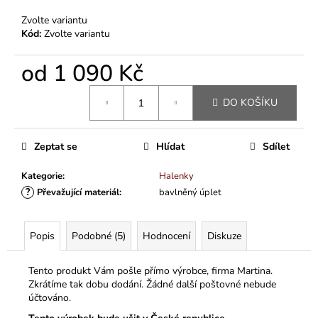
Zvolte variantu
Kód:
Zvolte variantu
od
1 090 Kč
Měrná
DO KOŠÍKU
cena:
Zeptat se
Hlídat
Sdílet
Kategorie
:
Halenky
?
Převažující materiál
:
bavlněný úplet
Popis
Podobné (5)
Hodnocení
Diskuze
Tento produkt Vám pošle přímo výrobce, firma Martina.
Zkrátíme tak dobu dodání. Žádné další poštovné nebude
účtováno.