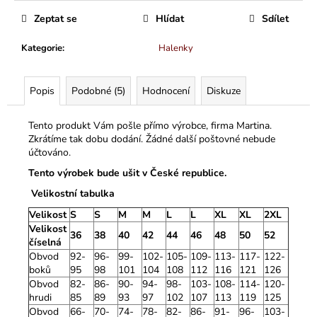
Zeptat se
Hlídat
Sdílet
Kategorie
:
Halenky
Popis
Podobné (5)
Hodnocení
Diskuze
Tento produkt Vám pošle přímo výrobce, firma Martina.
Zkrátíme tak dobu dodání. Žádné další poštovné nebude
účtováno.
Tento výrobek bude ušit v České republice.
Velikostní tabulka
Velikost
S
S
M
M
L
L
XL
XL
2XL
Velikost
36
38
40
42
44
46
48
50
52
číselná
Obvod
92-
96-
99-
102-
105-
109-
113-
117-
122-
boků
95
98
101
104
108
112
116
121
126
Obvod
82-
86-
90-
94-
98-
103-
108-
114-
120-
hrudi
85
89
93
97
102
107
113
119
125
Obvod
66-
70-
74-
78-
82-
86-
91-
96-
103-