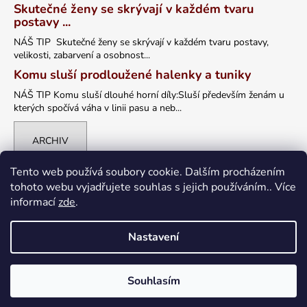
Skutečné ženy se skrývají v každém tvaru
postavy ...
NÁŠ TIP Skutečné ženy se skrývají v každém tvaru postavy,
velikosti, zabarvení a osobnost...
Komu sluší prodloužené halenky a tuniky
NÁŠ TIP Komu sluší dlouhé horní díly:Sluší především ženám u
kterých spočívá váha v linii pasu a neb...
ARCHIV
Tento web používá soubory cookie. Dalším procházením
tohoto webu vyjadřujete souhlas s jejich používáním.. Více
informací
zde
.
Nastavení
Vytvořil Shoptet
Souhlasím
Copyright 2026
petrklic.cz
. Všechna práva vyhrazena.