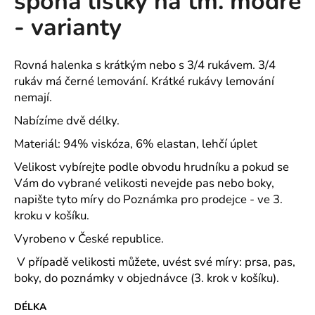
spona lístky na tm. modré
č
z
u
- varianty
5
j
hvězdiček.
e
m
Rovná halenka s krátkým nebo s 3/4 rukávem. 3/4
e
rukáv má černé lemování. Krátké rukávy lemování
nemají.
Nabízíme dvě délky.
PAVLIK
24
Materiál: 94% viskóza, 6% elastan, lehčí úplet
-
PÁNSKÉ
Velikost vybírejte podle obvodu hrudníku a pokud se
KRÁTKÉ
PYŽAMO
Vám do vybrané velikosti nevejde pas nebo boky,
Z
napište tyto míry do Poznámka pro prodejce - ve 3.
BAVLNY
kroku v košíku.
839
Kč
Vyrobeno v České republice.
V případě velikosti můžete, uvést své míry: prsa, pas,
boky, do poznámky v objednávce (3. krok v košíku).
DÉLKA