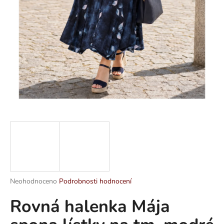
a
j
í
t
?
HLEDAT
D
o
p
Průměrné
Neohodnoceno
Podrobnosti hodnocení
hodnocení
o
Rovná halenka Mája
produktu
r
je
u
0,0