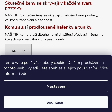
Skutečné ženy se skrývají v každém tvaru
postavy ...
NÁŠ TIP Skutečné ženy se skrývají v každém tvaru postavy,
velikosti, zabarvení a osobnost...
Komu sluší prodloužené halenky a tuniky
NÁŠ TIP Komu sluší dlouhé horní díly:Sluší především ženám u
kterých spočívá váha v linii pasu a neb...
ARCHIV
Tento web používá soubory cookie. Dalším procházením
tohoto webu vyjadřujete souhlas s jejich používáním.. Více
informací
zde
.
Nastavení
Vytvořil Shoptet
Souhlasím
Copyright 2026
petrklic.cz
. Všechna práva vyhrazena.