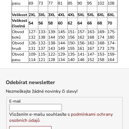
pasu
69
73
77
81
85
90
95
102
108
Velikost
2XL
3XL
3XL
4XL
4XL
5XL
5XL
6XL
6XL
Velikost
54
56
58
60
62
64
66
68
70
číselná
Obvod
127-
133-
139-
145-
151-
157-
163-
169-
175-
boků
132
138
144
150
156
162
168
174
180
Obvod
126-
132-
138-
144-
150-
156-
162-
168-
174-
hrudi
131
137
143
149
155
161
167
173
179
Obvod
109-
115-
122-
129-
135-
141-
147-
153-
159-
pasu
114
121
128
134
140
146
152
158
164
Z
á
Odebírat newsletter
p
Nezmeškejte žádné novinky či slevy!
a
t
E-mail
í
Vložením e-mailu souhlasíte s
podmínkami ochrany
osobních údajů