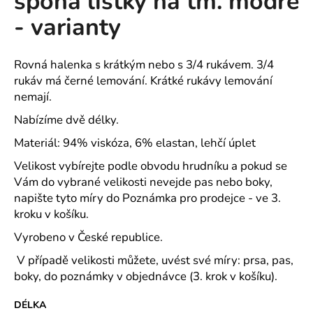
spona lístky na tm. modré
č
z
u
- varianty
5
j
hvězdiček.
e
m
Rovná halenka s krátkým nebo s 3/4 rukávem. 3/4
e
rukáv má černé lemování. Krátké rukávy lemování
nemají.
Nabízíme dvě délky.
ROVNÝ
TEPLÁKOVÝ
Materiál: 94% viskóza, 6% elastan, lehčí úplet
KABÁT
-
Velikost vybírejte podle obvodu hrudníku a pokud se
VARIANTY
DÉLEK
Vám do vybrané velikosti nevejde pas nebo boky,
napište tyto míry do Poznámka pro prodejce - ve 3.
1
200
kroku v košíku.
Kč
Vyrobeno v České republice.
V případě velikosti můžete, uvést své míry: prsa, pas,
boky, do poznámky v objednávce (3. krok v košíku).
DÉLKA