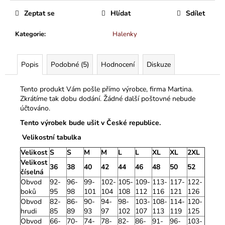
Zeptat se
Hlídat
Sdílet
Kategorie
:
Halenky
Popis
Podobné (5)
Hodnocení
Diskuze
Tento produkt Vám pošle přímo výrobce, firma Martina.
Zkrátíme tak dobu dodání. Žádné další poštovné nebude
účtováno.
Tento výrobek bude ušit v České republice.
Velikostní tabulka
Velikost
S
S
M
M
L
L
XL
XL
2XL
Velikost
36
38
40
42
44
46
48
50
52
číselná
Obvod
92-
96-
99-
102-
105-
109-
113-
117-
122-
boků
95
98
101
104
108
112
116
121
126
Obvod
82-
86-
90-
94-
98-
103-
108-
114-
120-
hrudi
85
89
93
97
102
107
113
119
125
Obvod
66-
70-
74-
78-
82-
86-
91-
96-
103-