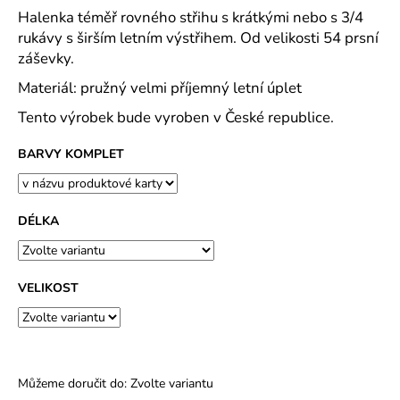
č
Halenka téměř rovného střihu s krátkými nebo s 3/4
u
rukávy s širším letním výstřihem. Od velikosti 54 prsní
j
záševky.
e
m
Materiál: pružný velmi příjemný letní úplet
e
Tento výrobek bude vyroben v České republice.
DOMÁCÍ
BARVY KOMPLET
ŠATY
DO
VÉČKA
PLÁTNO
DÉLKA
TISK
TULIPÁNKY
2026
-
VELIKOST
2
DÉLKY
489
Kč
Můžeme doručit do:
Zvolte variantu