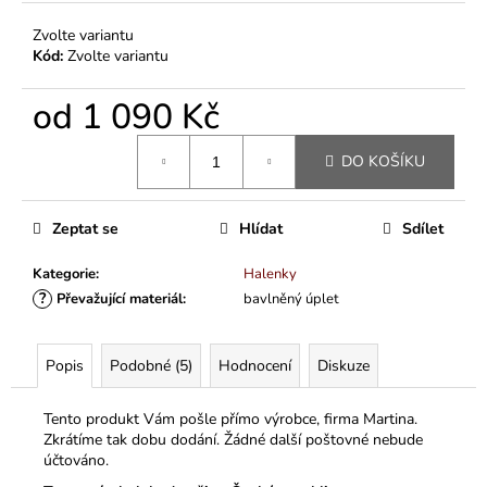
Zvolte variantu
Kód:
Zvolte variantu
od
1 090 Kč
Měrná
DO KOŠÍKU
cena:
Zeptat se
Hlídat
Sdílet
Kategorie
:
Halenky
?
Převažující materiál
:
bavlněný úplet
Popis
Podobné (5)
Hodnocení
Diskuze
Tento produkt Vám pošle přímo výrobce, firma Martina.
Zkrátíme tak dobu dodání. Žádné další poštovné nebude
účtováno.