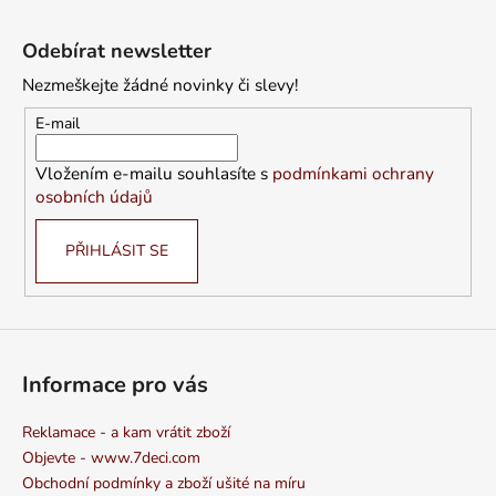
Z
á
Odebírat newsletter
p
Nezmeškejte žádné novinky či slevy!
a
t
E-mail
í
Vložením e-mailu souhlasíte s
podmínkami ochrany
osobních údajů
PŘIHLÁSIT SE
Informace pro vás
Reklamace - a kam vrátit zboží
Objevte - www.7deci.com
Obchodní podmínky a zboží ušité na míru