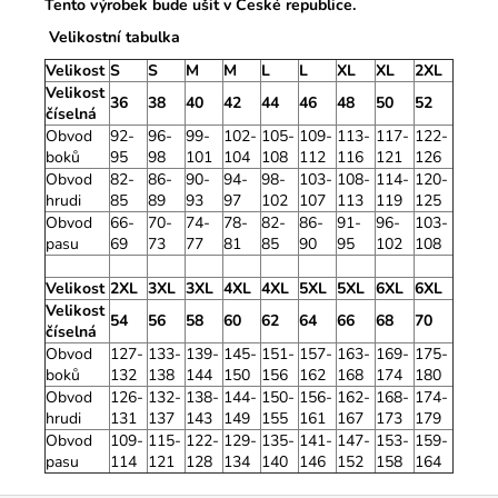
Tento výrobek bude ušit v České republice.
Velikostní tabulka
Velikost
S
S
M
M
L
L
XL
XL
2XL
Velikost
36
38
40
42
44
46
48
50
52
číselná
Obvod
92-
96-
99-
102-
105-
109-
113-
117-
122-
boků
95
98
101
104
108
112
116
121
126
Obvod
82-
86-
90-
94-
98-
103-
108-
114-
120-
hrudi
85
89
93
97
102
107
113
119
125
Obvod
66-
70-
74-
78-
82-
86-
91-
96-
103-
pasu
69
73
77
81
85
90
95
102
108
Velikost
2XL
3XL
3XL
4XL
4XL
5XL
5XL
6XL
6XL
Velikost
54
56
58
60
62
64
66
68
70
číselná
Obvod
127-
133-
139-
145-
151-
157-
163-
169-
175-
boků
132
138
144
150
156
162
168
174
180
Obvod
126-
132-
138-
144-
150-
156-
162-
168-
174-
hrudi
131
137
143
149
155
161
167
173
179
Obvod
109-
115-
122-
129-
135-
141-
147-
153-
159-
pasu
114
121
128
134
140
146
152
158
164