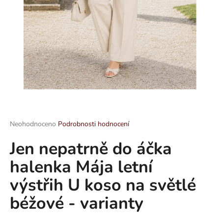
a
j
í
t
?
HLEDAT
Průměrné
Neohodnoceno
Podrobnosti hodnocení
hodnocení
Jen nepatrně do áčka
produktu
je
D
halenka Mája letní
0,0
o
z
p
výstřih U koso na světlé
5
o
hvězdiček.
béžové - varianty
r
u