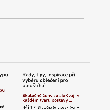
typu
Rady, tipy, inspirace při
výběru oblečení pro
plnoštíhlé
ypu
Skutečné ženy se skrývají v
každém tvaru postavy ...
u
ané
NÁŠ TIP Skutečné ženy se skrývají v