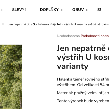
SLEVY !
DOPLŇKY
OBUV
SPECI
Jen nepatrně do áčka halenka Mája letní výstřih U koso na světlé béžové -
Co potřebujete najít?
Průměrné
Neohodnoceno
Podrobnosti hodn
hodnocení
Jen nepatrně 
produktu
HLEDAT
je
výstřih U kos
0,0
z
varianty
5
Doporučujeme
hvězdiček.
Halenka téměř rovného střihu
výstřihem. Od velikosti 54 p
Materiál: pružný velmi příje
Tento výrobek bude vyroben 
ROVNÝ TEPLÁKOVÝ KABÁT -
CAPRI KOMBI S