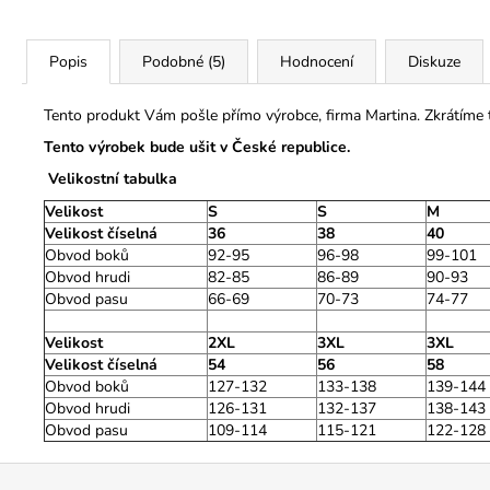
Popis
Podobné (5)
Hodnocení
Diskuze
Tento produkt Vám pošle přímo výrobce, firma Martina. Zkrátíme
Tento výrobek bude ušit v České republice.
Velikostní tabulka
Velikost
S
S
M
Velikost číselná
36
38
40
Obvod boků
92-95
96-98
99-101
Obvod hrudi
82-85
86-89
90-93
Obvod pasu
66-69
70-73
74-77
Velikost
2XL
3XL
3XL
Velikost číselná
54
56
58
Obvod boků
127-132
133-138
139-144
Obvod hrudi
126-131
132-137
138-143
Obvod pasu
109-114
115-121
122-128
Z