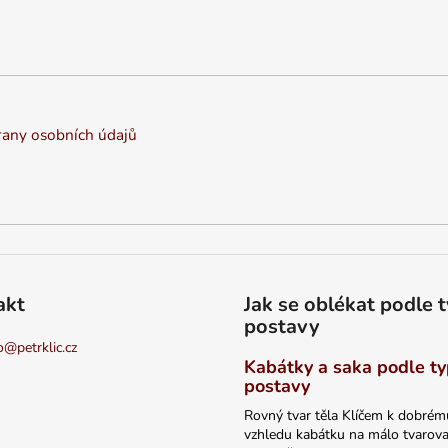
any osobních údajů
akt
Jak se oblékat podle 
postavy
o
@
petrklic.cz
Kabátky a saka podle t
postavy
Rovný tvar těla Klíčem k dobrém
vzhledu kabátku na málo tvarov