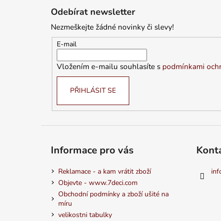
á
Odebírat newsletter
p
Nezmeškejte žádné novinky či slevy!
a
t
E-mail
í
Vložením e-mailu souhlasíte s
podmínkami ochr
PŘIHLÁSIT SE
Informace pro vás
Kont
Reklamace - a kam vrátit zboží
inf
Objevte - www.7deci.com
Obchodní podmínky a zboží ušité na
míru
velikostni tabulky