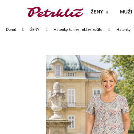
K
Přejít
na
o
ŽENY
MUŽI
obsah
Zpět
Zpět
š
do
do
í
Domů
ŽENY
Halenky, tuniky, roláky, košile
Halenky
obchodu
obchodu
k
MAJKA TEXTILNÍ KŮŽE - JEDNODUCHÝ