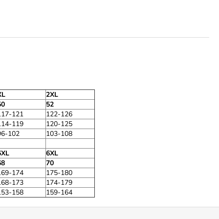
XL
2XL
50
52
117-121
122-126
114-119
120-125
96-102
103-108
6XL
6XL
68
70
169-174
175-180
168-173
174-179
153-158
159-164