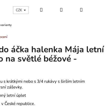
Hledat
Přihlášení
Nákupní
ÁLNÍ KATEGORIE
Kontakty - máte nějaký dotaz?
CZK
 varianty
košík
ocení
do áčka halenka Mája letní
o na světlé béžové -
 s krátkými nebo s 3/4 rukávy s širším letním
rsní záševky.
mný letní úplet
v České republice.
 TROJÚHELNÍKY -