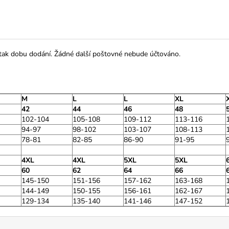
 tak dobu dodání. Žádné další poštovné nebude účtováno.
M
L
L
XL
42
44
46
48
102-104
105-108
109-112
113-116
94-97
98-102
103-107
108-113
78-81
82-85
86-90
91-95
4XL
4XL
5XL
5XL
60
62
64
66
145-150
151-156
157-162
163-168
144-149
150-155
156-161
162-167
129-134
135-140
141-146
147-152