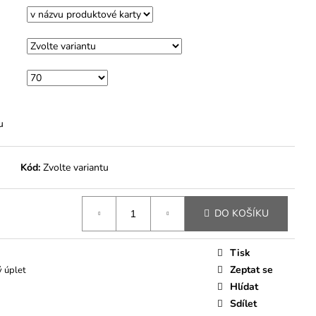
M
u
Kód:
Zvolte variantu
DO KOŠÍKU
Tisk
Zeptat se
 úplet
Hlídat
Sdílet