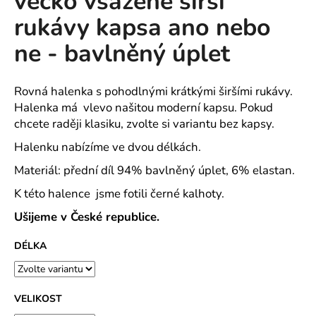
véčko vsazené širší
č
z
u
rukávy kapsa ano nebo
5
j
hvězdiček.
ne - bavlněný úplet
e
m
e
Rovná halenka s pohodlnými krátkými širšími rukávy.
Halenka má vlevo našitou moderní kapsu. Pokud
MAJKA
chcete raději klasiku, zvolte si variantu bez kapsy.
TEXTILNÍ
KŮŽE
Halenku nabízíme ve dvou délkách.
-
JEDNODUCHÝ
Materiál: přední díl 94% bavlněný úplet, 6% elastan.
KABÁTEK
K této halence jsme fotili černé kalhoty.
1
290
Ušijeme v České republice.
Kč
DÉLKA
VELIKOST