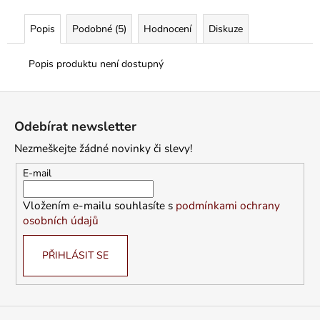
Popis
Podobné (5)
Hodnocení
Diskuze
Popis produktu není dostupný
Z
á
Odebírat newsletter
p
Nezmeškejte žádné novinky či slevy!
a
t
E-mail
í
Vložením e-mailu souhlasíte s
podmínkami ochrany
osobních údajů
PŘIHLÁSIT SE