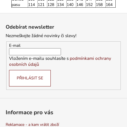
pasu
114
121
128
134
140
146
152
158
164
Z
á
Odebírat newsletter
p
Nezmeškejte žádné novinky či slevy!
a
t
E-mail
í
Vložením e-mailu souhlasíte s
podmínkami ochrany
osobních údajů
PŘIHLÁSIT SE
Informace pro vás
Reklamace - a kam vrátit zboží