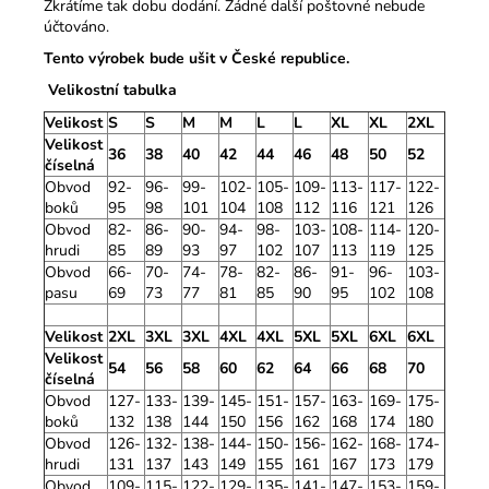
Zkrátíme tak dobu dodání. Žádné další poštovné nebude
účtováno.
Tento výrobek bude ušit v České republice.
Velikostní tabulka
Velikost
S
S
M
M
L
L
XL
XL
2XL
Velikost
36
38
40
42
44
46
48
50
52
číselná
Obvod
92-
96-
99-
102-
105-
109-
113-
117-
122-
boků
95
98
101
104
108
112
116
121
126
Obvod
82-
86-
90-
94-
98-
103-
108-
114-
120-
hrudi
85
89
93
97
102
107
113
119
125
Obvod
66-
70-
74-
78-
82-
86-
91-
96-
103-
pasu
69
73
77
81
85
90
95
102
108
Velikost
2XL
3XL
3XL
4XL
4XL
5XL
5XL
6XL
6XL
Velikost
54
56
58
60
62
64
66
68
70
číselná
Obvod
127-
133-
139-
145-
151-
157-
163-
169-
175-
boků
132
138
144
150
156
162
168
174
180
Obvod
126-
132-
138-
144-
150-
156-
162-
168-
174-
hrudi
131
137
143
149
155
161
167
173
179
Obvod
109-
115-
122-
129-
135-
141-
147-
153-
159-