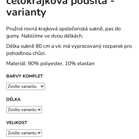
celokrajková podšitá -
č
z
u
varianty
5
j
hvězdiček.
e
m
Pružná rovná krajková společenská sukně, pas do
e
gumy. Nabízíme ve dvou délkách.
Délka sukně 80 cm a víc má vypracovaný rozparek pro
pohodlnou chůzi.
PAVLIK
24
Materiál: 90% polyester, 10% elastan
-
PÁNSKÉ
KRÁTKÉ
BARVY KOMPLET
PYŽAMO
Z
BAVLNY
839
DÉLKA
Kč
VELIKOST