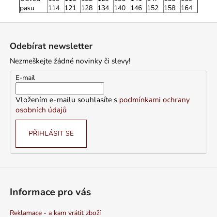
pasu
114
121
128
134
140
146
152
158
164
Z
á
Odebírat newsletter
p
Nezmeškejte žádné novinky či slevy!
a
t
E-mail
í
Vložením e-mailu souhlasíte s
podmínkami ochrany
osobních údajů
PŘIHLÁSIT SE
Informace pro vás
Reklamace - a kam vrátit zboží