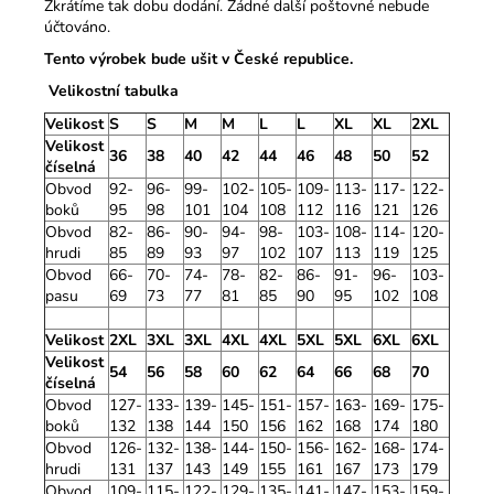
Zkrátíme tak dobu dodání. Žádné další poštovné nebude
účtováno.
Tento výrobek bude ušit v České republice.
Velikostní tabulka
Velikost
S
S
M
M
L
L
XL
XL
2XL
Velikost
36
38
40
42
44
46
48
50
52
číselná
Obvod
92-
96-
99-
102-
105-
109-
113-
117-
122-
boků
95
98
101
104
108
112
116
121
126
Obvod
82-
86-
90-
94-
98-
103-
108-
114-
120-
hrudi
85
89
93
97
102
107
113
119
125
Obvod
66-
70-
74-
78-
82-
86-
91-
96-
103-
pasu
69
73
77
81
85
90
95
102
108
Velikost
2XL
3XL
3XL
4XL
4XL
5XL
5XL
6XL
6XL
Velikost
54
56
58
60
62
64
66
68
70
číselná
Obvod
127-
133-
139-
145-
151-
157-
163-
169-
175-
boků
132
138
144
150
156
162
168
174
180
Obvod
126-
132-
138-
144-
150-
156-
162-
168-
174-
hrudi
131
137
143
149
155
161
167
173
179
Obvod
109-
115-
122-
129-
135-
141-
147-
153-
159-