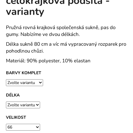
celokrajková podšitá -
č
z
u
varianty
5
j
hvězdiček.
e
m
Pružná rovná krajková společenská sukně, pas do
e
gumy. Nabízíme ve dvou délkách.
Délka sukně 80 cm a víc má vypracovaný rozparek pro
pohodlnou chůzi.
DÁMSKÉ
TEPLÁKOVÉ
Materiál: 90% polyester, 10% elastan
KALHOTY
TM.
ŠEDÝ
BARVY KOMPLET
MELÍR
230G/M2
-
VOLBA
DÉLKA
DÉLKY
857
Kč
VELIKOST