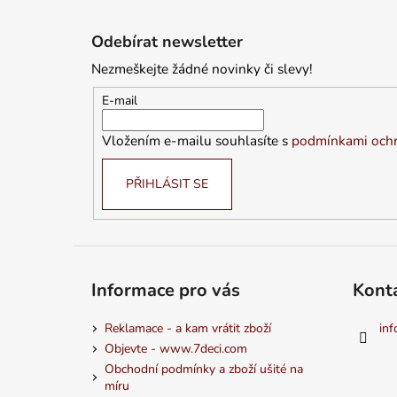
Z
á
Odebírat newsletter
p
Nezmeškejte žádné novinky či slevy!
a
t
E-mail
í
Vložením e-mailu souhlasíte s
podmínkami ochr
PŘIHLÁSIT SE
Informace pro vás
Kont
Reklamace - a kam vrátit zboží
inf
Objevte - www.7deci.com
Obchodní podmínky a zboží ušité na
míru