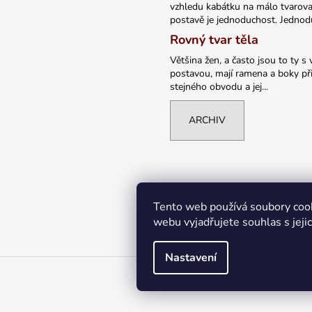
vzhledu kabátku na málo tvarov
postavě je jednoduchost. Jednodu
Rovný tvar těla
Většina žen, a často jsou to ty s 
postavou, mají ramena a boky při
stejného obvodu a jej...
ARCHIV
Tento web používá soubory coo
webu vyjadřujete souhlas s jeji
Nastavení