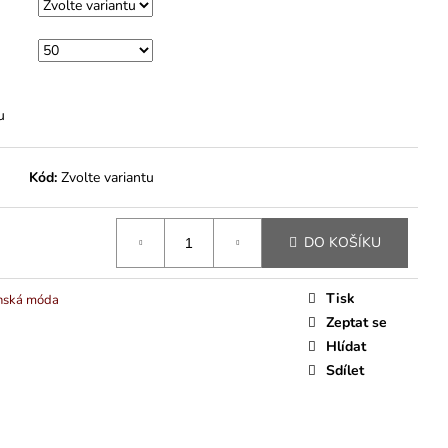
u
Kód:
Zvolte variantu
DO KOŠÍKU
Tisk
nská móda
Zeptat se
Hlídat
Sdílet