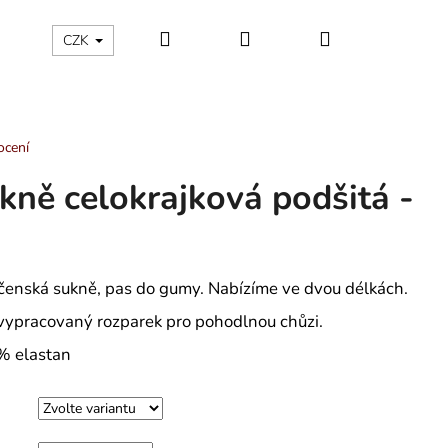
Hledat
Přihlášení
Nákupní
ÁLNÍ KATEGORIE
Kontakty - máte nějaký dotaz?
CZK
košík
ocení
kně celokrajková podšitá -
čenská sukně, pas do gumy. Nabízíme ve dvou délkách.
 vypracovaný rozparek pro pohodlnou chůzi.
0% elastan
ÁNSKÉ KRÁTKÉ PYŽAMO