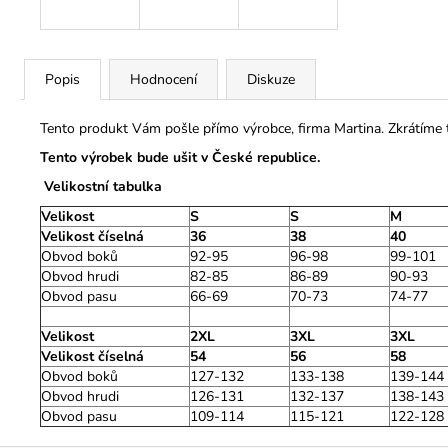
Popis
Hodnocení
Diskuze
Tento produkt Vám pošle přímo výrobce, firma Martina. Zkrátíme
Tento výrobek bude ušit v České republice.
Velikostní tabulka
Velikost
S
S
M
Velikost číselná
36
38
40
Obvod boků
92-95
96-98
99-101
Obvod hrudi
82-85
86-89
90-93
Obvod pasu
66-69
70-73
74-77
Velikost
2XL
3XL
3XL
Velikost číselná
54
56
58
Obvod boků
127-132
133-138
139-144
Obvod hrudi
126-131
132-137
138-143
Obvod pasu
109-114
115-121
122-128