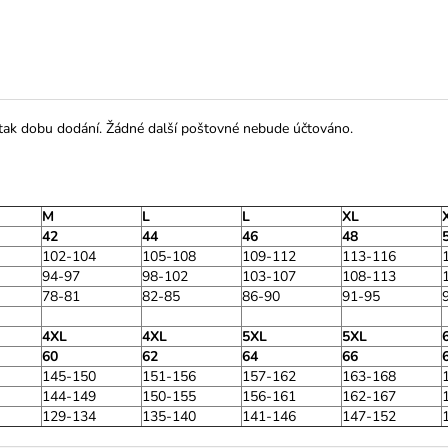
 tak dobu dodání. Žádné další poštovné nebude účtováno.
M
L
L
XL
42
44
46
48
102-104
105-108
109-112
113-116
94-97
98-102
103-107
108-113
78-81
82-85
86-90
91-95
4XL
4XL
5XL
5XL
60
62
64
66
145-150
151-156
157-162
163-168
144-149
150-155
156-161
162-167
129-134
135-140
141-146
147-152