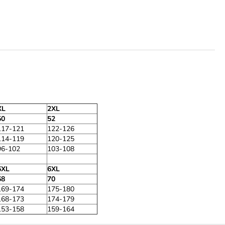
XL
2XL
50
52
117-121
122-126
114-119
120-125
96-102
103-108
6XL
6XL
68
70
169-174
175-180
168-173
174-179
153-158
159-164