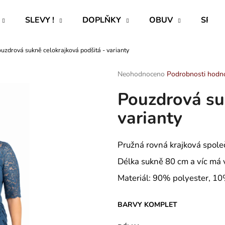
SLEVY !
DOPLŇKY
OBUV
SPECI
uzdrová sukně celokrajková podšitá - varianty
Co potřebujete najít?
Průměrné
Neohodnoceno
Podrobnosti hodn
hodnocení
Pouzdrová su
produktu
HLEDAT
je
varianty
0,0
z
5
Doporučujeme
hvězdiček.
Pružná rovná krajková spole
Délka sukně 80 cm a víc má
Materiál: 90% polyester, 1
BARVY KOMPLET
ROVNÝ TEPLÁKOVÝ KABÁT -
PAVLIK 24 - P