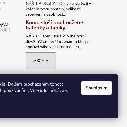
ané
NÁŠ TIP Skutečné ženy se skrývají v
...
každém tvaru postavy, velikosti,
zabarvení a osobnost...
Komu sluší prodloužené
vyšší
halenky a tuniky
bližně
NÁŠ TIP Komu sluší dlouhé horní
díly:Sluší především ženám u kterých
spočívá váha v linii pasu a neb...
ARCHIV
kie. Dalším procházením tohoto
Souhlasím
ch používáním.. Více informací
zde
.
Vytvořil Shoptet