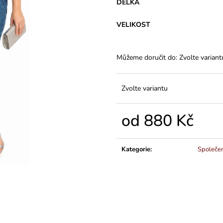
VARIANTY DÉLEK
Z BAVLNY
DÉLKA
1 200 Kč
839 Kč
VELIKOST
Můžeme doručit do:
Zvolte variant
Zvolte variantu
od
880 Kč
Měrná
cena:
Kategorie
:
Společe