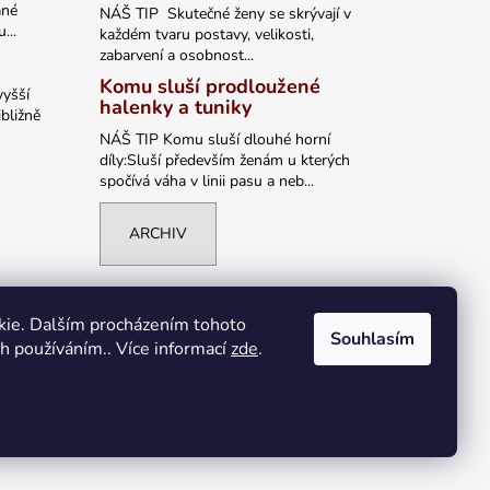
ané
NÁŠ TIP Skutečné ženy se skrývají v
...
každém tvaru postavy, velikosti,
zabarvení a osobnost...
Komu sluší prodloužené
vyšší
halenky a tuniky
bližně
NÁŠ TIP Komu sluší dlouhé horní
díly:Sluší především ženám u kterých
spočívá váha v linii pasu a neb...
ARCHIV
kie. Dalším procházením tohoto
Souhlasím
ch používáním.. Více informací
zde
.
Vytvořil Shoptet