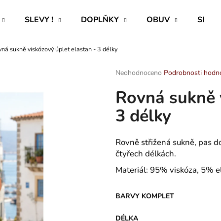
SLEVY !
DOPLŇKY
OBUV
SPECI
ná sukně viskózový úplet elastan - 3 délky
Co potřebujete najít?
Průměrné
Neohodnoceno
Podrobnosti hodn
hodnocení
Rovná sukně v
produktu
HLEDAT
je
3 délky
0,0
z
5
Doporučujeme
hvězdiček.
Rovně střižená sukně, pas d
čtyřech délkách.
Materiál: 95% viskóza, 5% e
BARVY KOMPLET
ROVNÝ TEPLÁKOVÝ KABÁT -
PAVLIK 24 - P
DÉLKA