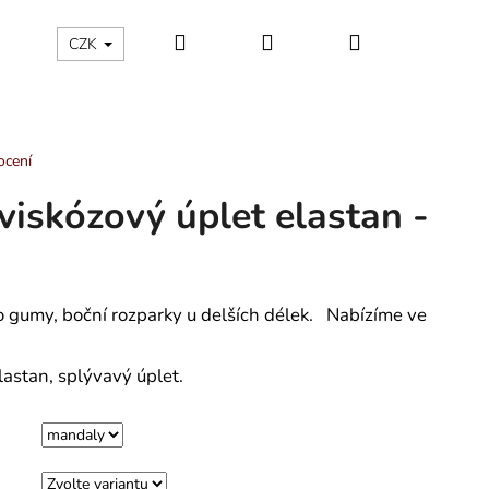
Hledat
Přihlášení
Nákupní
ÁLNÍ KATEGORIE
Kontakty - máte nějaký dotaz?
CZK
košík
ocení
iskózový úplet elastan -
o gumy, boční rozparky u delších délek. Nabízíme ve
lastan, splývavý úplet.
ÁNSKÉ KRÁTKÉ PYŽAMO