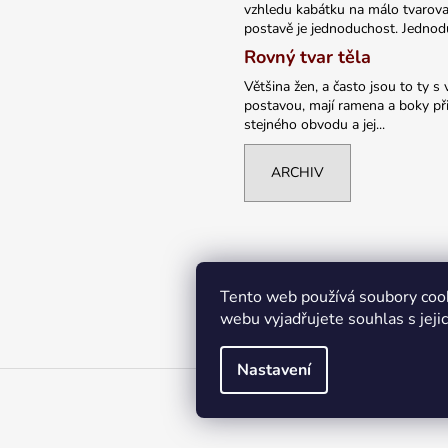
vzhledu kabátku na málo tvarov
postavě je jednoduchost. Jednodu
Rovný tvar těla
Většina žen, a často jsou to ty s 
postavou, mají ramena a boky při
stejného obvodu a jej...
ARCHIV
Tento web používá soubory coo
webu vyjadřujete souhlas s jeji
Nastavení