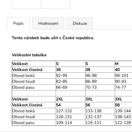
Popis
Hodnocení
Diskuze
Tento výrobek bude ušit v České republice.
Velikostní tabulka
Velikost
S
S
M
Velikost číselná
36
38
40
Obvod boků
92-95
96-98
99-101
Obvod hrudi
82-85
86-89
90-93
Obvod pasu
66-69
70-73
74-77
Velikost
2XL
3XL
3XL
Velikost číselná
54
56
58
Obvod boků
127-132
133-138
139-144
Obvod hrudi
126-131
132-137
138-143
Obvod pasu
109-114
115-121
122-128