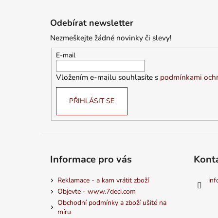
Z
á
Odebírat newsletter
p
Nezmeškejte žádné novinky či slevy!
a
t
E-mail
í
Vložením e-mailu souhlasíte s
podmínkami ochr
PŘIHLÁSIT SE
Informace pro vás
Kont
Reklamace - a kam vrátit zboží
inf
Objevte - www.7deci.com
Obchodní podmínky a zboží ušité na
míru