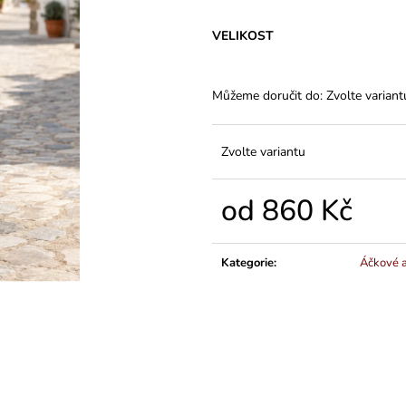
VARIANTY DÉLEK
Z BAVLNY
1 200 Kč
839 Kč
VELIKOST
Můžeme doručit do:
Zvolte variant
Zvolte variantu
od
860 Kč
Měrná
cena:
Kategorie
:
Áčkové a