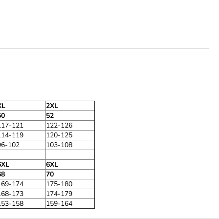
XL
2XL
50
52
117-121
122-126
114-119
120-125
96-102
103-108
6XL
6XL
68
70
169-174
175-180
168-173
174-179
153-158
159-164