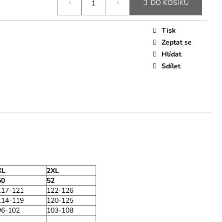
DO KOŠÍKU
Tisk
Zeptat se
Hlídat
Sdílet
XL
2XL
50
52
117-121
122-126
114-119
120-125
96-102
103-108