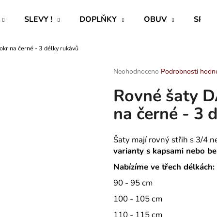
SLEVY !
DOPLŇKY
OBUV
SPECI
kr na černé - 3 délky rukávů
Co potřebujete najít?
Průměrné
Neohodnoceno
Podrobnosti hodn
hodnocení
Rovné šaty D
produktu
HLEDAT
je
na černé - 3 
0,0
z
5
Doporučujeme
hvězdiček.
Šaty mají rovný střih s 3/4 
varianty s kapsami nebo be
Nabízíme ve třech délkách:
90 - 95 cm
100 - 105 cm
ROVNÝ TEPLÁKOVÝ KABÁT -
TRENÝRKY - P
110 - 115 cm