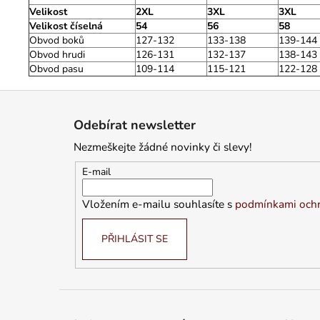
Velikost
2XL
3XL
3XL
Velikost číselná
54
56
58
Obvod boků
127-132
133-138
139-144
Obvod hrudi
126-131
132-137
138-143
Obvod pasu
109-114
115-121
122-128
Z
á
Odebírat newsletter
p
Nezmeškejte žádné novinky či slevy!
a
t
E-mail
í
Vložením e-mailu souhlasíte s
podmínkami ochr
PŘIHLÁSIT SE