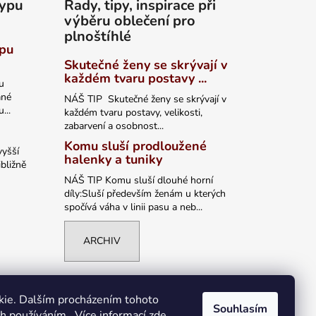
typu
Rady, tipy, inspirace při
výběru oblečení pro
plnoštíhlé
ypu
Skutečné ženy se skrývají v
každém tvaru postavy ...
u
ané
NÁŠ TIP Skutečné ženy se skrývají v
...
každém tvaru postavy, velikosti,
zabarvení a osobnost...
Komu sluší prodloužené
vyšší
halenky a tuniky
bližně
NÁŠ TIP Komu sluší dlouhé horní
díly:Sluší především ženám u kterých
spočívá váha v linii pasu a neb...
ARCHIV
kie. Dalším procházením tohoto
Souhlasím
ch používáním.. Více informací
zde
.