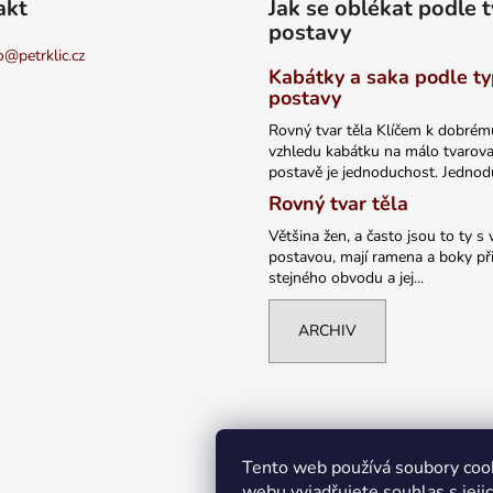
akt
Jak se oblékat podle 
postavy
o
@
petrklic.cz
Kabátky a saka podle t
postavy
Rovný tvar těla Klíčem k dobrém
vzhledu kabátku na málo tvarov
postavě je jednoduchost. Jednodu
Rovný tvar těla
Většina žen, a často jsou to ty s 
postavou, mají ramena a boky při
stejného obvodu a jej...
ARCHIV
Tento web používá soubory coo
webu vyjadřujete souhlas s jeji