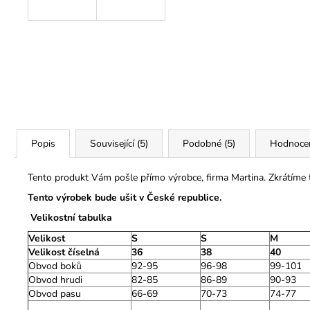
Popis
Související (5)
Podobné (5)
Hodnoce
Tento produkt Vám pošle přímo výrobce, firma Martina. Zkrátíme
Tento výrobek bude ušit v České republice.
Velikostní tabulka
Velikost
S
S
M
Velikost číselná
36
38
40
Obvod boků
92-95
96-98
99-101
Obvod hrudi
82-85
86-89
90-93
Obvod pasu
66-69
70-73
74-77