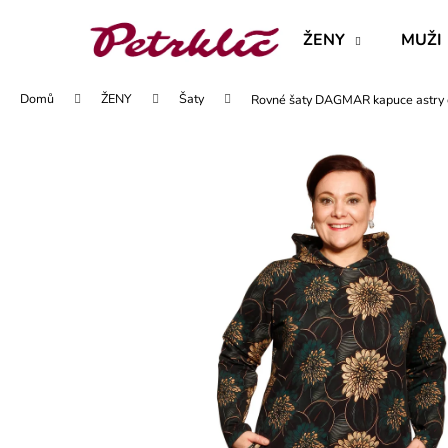
K
Přejít
na
o
ŽENY
MUŽI
obsah
Zpět
Zpět
š
do
do
í
Domů
ŽENY
Šaty
Rovné šaty DAGMAR kapuce astry o
obchodu
obchodu
k
MAJKA TEXTILNÍ KŮŽE - JEDNODUCHÝ