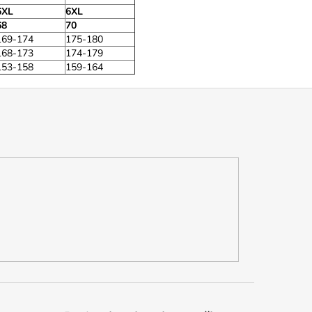
6XL
6XL
68
70
169-174
175-180
168-173
174-179
153-158
159-164