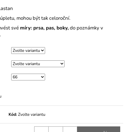
lastan
 úpletu, mohou být tak celoroční.
uvést své
míry: prsa, pas, boky,
do poznámky v
.
u
Kód:
Zvolte variantu