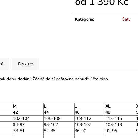
od
1 390 Kč
Měrná
cena:
Kategorie
:
Šaty
ní
Diskuze
 tak dobu dodání. Žádné další poštovné nebude účtováno.
M
L
L
XL
42
44
46
48
102-104
105-108
109-112
113-116
94-97
98-102
103-107
108-113
78-81
82-85
86-90
91-95