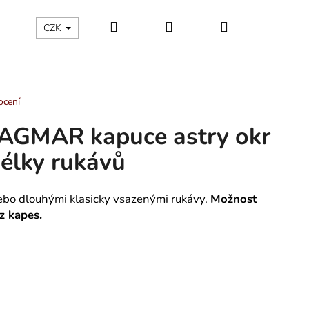
Hledat
Přihlášení
Nákupní
ÁLNÍ KATEGORIE
Kontakty - máte nějaký dotaz?
CZK
košík
ocení
AGMAR kapuce astry okr
délky rukávů
nebo dlouhými klasicky vsazenými rukávy.
Možnost
z kapes.
LÁTNO