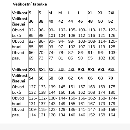
Velikostní tabulka
Velikost
S
S
M
M
L
L
XL
XL
2XL
Velikost
36
38
40
42
44
46
48
50
52
číselná
Obvod
92-
96-
99-
102-
105-
109-
113-
117-
122-
boků
95
98
101
104
108
112
116
121
126
Obvod
82-
86-
90-
94-
98-
103-
108-
114-
120-
hrudi
85
89
93
97
102
107
113
119
125
Obvod
66-
70-
74-
78-
82-
86-
91-
96-
103-
pasu
69
73
77
81
85
90
95
102
108
Velikost
2XL
3XL
3XL
4XL
4XL
5XL
5XL
6XL
6XL
Velikost
54
56
58
60
62
64
66
68
70
číselná
Obvod
127-
133-
139-
145-
151-
157-
163-
169-
175-
boků
132
138
144
150
156
162
168
174
180
Obvod
126-
132-
138-
144-
150-
156-
162-
168-
174-
hrudi
131
137
143
149
155
161
167
173
179
Obvod
109-
115-
122-
129-
135-
141-
147-
153-
159-
pasu
114
121
128
134
140
146
152
158
164
Z