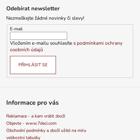
á
Odebírat newsletter
p
Nezmeškejte žádné novinky či slevy!
a
t
E-mail
í
Vložením e-mailu souhlasíte s
podmínkami ochrany
osobních údajů
PŘIHLÁSIT SE
Informace pro vás
Reklamace - a kam vrátit zboží
Objevte - www.7deci.com
Obchodní podmínky a zboží ušité na míru
velikostni tabulky