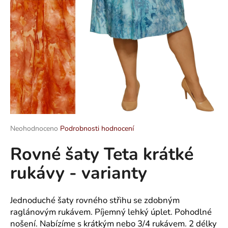
a
j
í
t
?
HLEDAT
Průměrné
Neohodnoceno
Podrobnosti hodnocení
hodnocení
Rovné šaty Teta krátké
produktu
je
D
rukávy - varianty
0,0
o
z
p
5
o
hvězdiček.
Jednoduché šaty rovného střihu se zdobným
r
raglánovým rukávem. Píjemný lehký úplet. Pohodlné
u
nošení. Nabízíme s krátkým nebo 3/4 rukávem. 2 délky