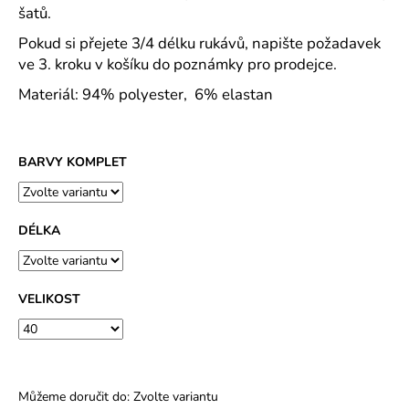
č
šatů.
u
j
Pokud si přejete 3/4 délku rukávů, napište požadavek
e
ve 3. kroku v košíku do poznámky pro prodejce.
m
Materiál: 94% polyester, 6% elastan
e
ROVNÝ
BARVY KOMPLET
TEPLÁKOVÝ
KABÁT
-
VARIANTY
DÉLKA
DÉLEK
1
200
Kč
VELIKOST
Můžeme doručit do:
Zvolte variantu