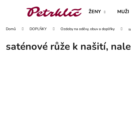
K
Přejít
na
o
ŽENY
MUŽI
obsah
Zpět
Zpět
š
do
do
í
Domů
DOPLŇKY
Ozdoby na oděvy, obuv a doplňky
s
obchodu
obchodu
k
saténové růže k našití, nal
MAJKA TEXTILNÍ KŮŽE - JEDNODUCHÝ