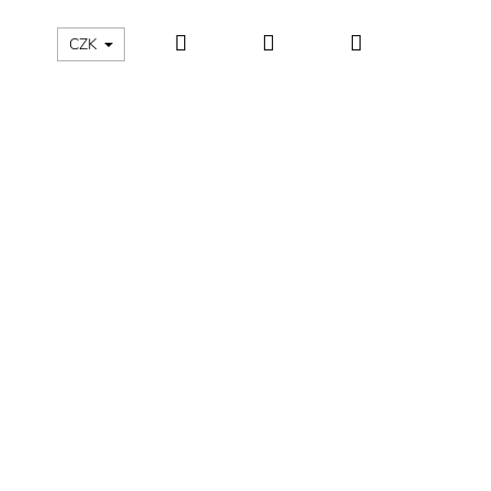
Hledat
Přihlášení
Nákupní
ÁLNÍ KATEGORIE
Kontakty - máte nějaký dotaz?
CZK
košík
ÁNSKÉ KRÁTKÉ PYŽAMO