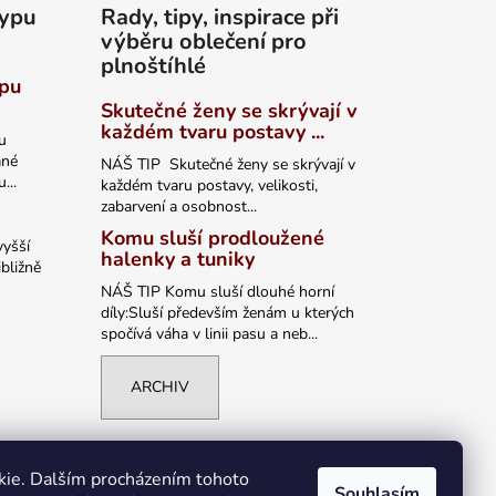
typu
Rady, tipy, inspirace při
výběru oblečení pro
plnoštíhlé
ypu
Skutečné ženy se skrývají v
každém tvaru postavy ...
u
ané
NÁŠ TIP Skutečné ženy se skrývají v
...
každém tvaru postavy, velikosti,
zabarvení a osobnost...
Komu sluší prodloužené
vyšší
halenky a tuniky
bližně
NÁŠ TIP Komu sluší dlouhé horní
díly:Sluší především ženám u kterých
spočívá váha v linii pasu a neb...
ARCHIV
kie. Dalším procházením tohoto
Souhlasím