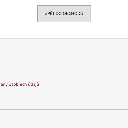
VARIANTY DÉLEK
Z BAVLNY
1 200 Kč
839 Kč
ZPĚT DO OBCHODU
any osobních údajů