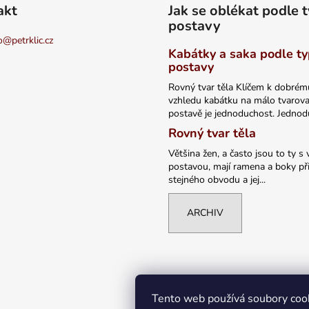
akt
Jak se oblékat podle 
postavy
o
@
petrklic.cz
Kabátky a saka podle t
postavy
Rovný tvar těla Klíčem k dobrém
vzhledu kabátku na málo tvarov
postavě je jednoduchost. Jednodu
Rovný tvar těla
Většina žen, a často jsou to ty s 
postavou, mají ramena a boky při
stejného obvodu a jej...
ARCHIV
Tento web používá soubory coo