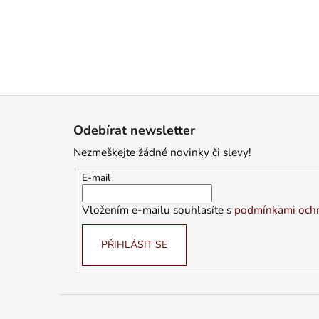
KABÁTEK
1 290 Kč
Z
á
Odebírat newsletter
p
Nezmeškejte žádné novinky či slevy!
a
t
E-mail
í
Vložením e-mailu souhlasíte s
podmínkami ochr
PŘIHLÁSIT SE