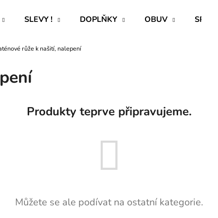
SLEVY !
DOPLŇKY
OBUV
SPECI
aténové růže k našití, nalepení
Co potřebujete najít?
epení
HLEDAT
Produkty teprve připravujeme.
Doporučujeme
Můžete se ale podívat na ostatní kategorie.
ROVNÝ TEPLÁKOVÝ KABÁT -
PAVLIK 24 - P