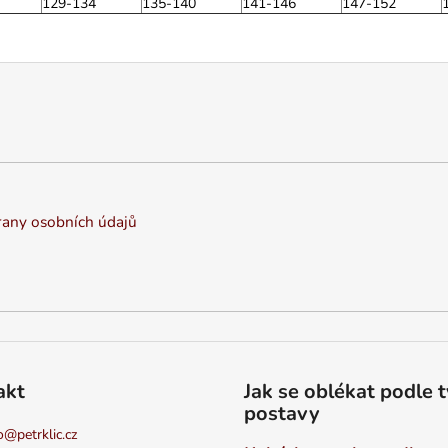
129-134
135-140
141-146
147-152
any osobních údajů
akt
Jak se oblékat podle 
postavy
o
@
petrklic.cz