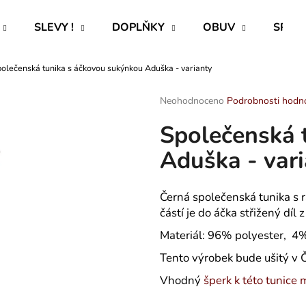
SLEVY !
DOPLŇKY
OBUV
SPECI
olečenská tunika s áčkovou sukýnkou Aduška - varianty
Co potřebujete najít?
Průměrné
Neohodnoceno
Podrobnosti hodn
hodnocení
Společenská 
produktu
HLEDAT
je
Aduška - var
0,0
z
5
Doporučujeme
hvězdiček.
Černá společenská tunika s 
částí je do áčka střižený díl
Materiál: 96
% polyester, 4%
Tento výrobek bude ušitý v Č
Vhodný
šperk k této tunice m
ROVNÝ TEPLÁKOVÝ KABÁT -
PAVLIK 24 - P