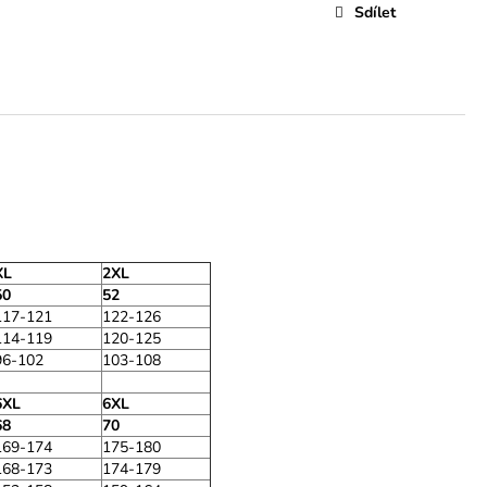
Sdílet
XL
2XL
50
52
117-121
122-126
114-119
120-125
96-102
103-108
6XL
6XL
68
70
169-174
175-180
168-173
174-179