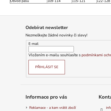
Obvod pasu
109-114
115-121
122-128
Z
á
Odebírat newsletter
p
Nezmeškejte žádné novinky či slevy!
a
t
E-mail
í
Vložením e-mailu souhlasíte s
podmínkami ochr
PŘIHLÁSIT SE
Informace pro vás
Kont
Reklamace - a kam vrátit zboží
inf