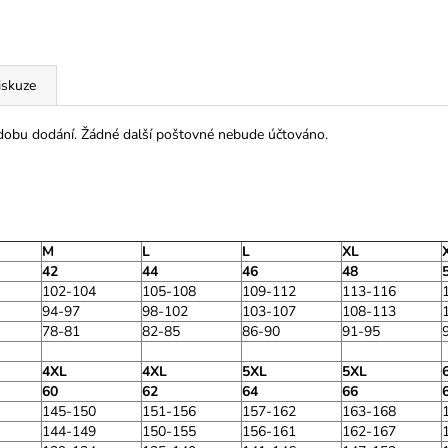
iskuze
 dobu dodání. Žádné další poštovné nebude účtováno.
M
L
L
XL
42
44
46
48
102-104
105-108
109-112
113-116
94-97
98-102
103-107
108-113
78-81
82-85
86-90
91-95
4XL
4XL
5XL
5XL
60
62
64
66
145-150
151-156
157-162
163-168
144-149
150-155
156-161
162-167