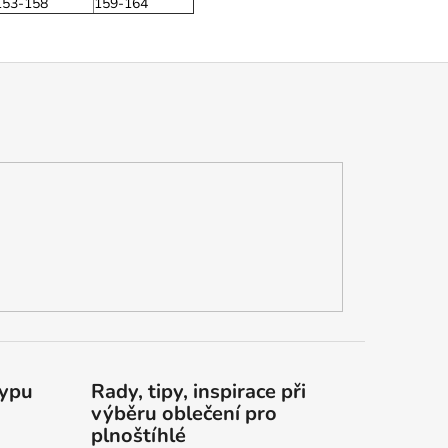
153-158
159-164
typu
Rady, tipy, inspirace při
výběru oblečení pro
plnoštíhlé