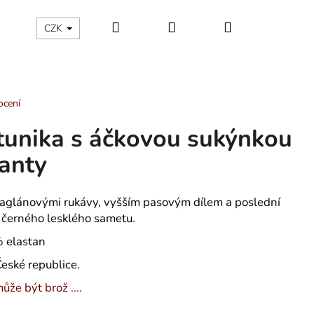
Hledat
Přihlášení
Nákupní
ÁLNÍ KATEGORIE
Kontakty - máte nějaký dotaz?
CZK
košík
ocení
tunika s áčkovou sukýnkou
ianty
raglánovými rukávy, vyšším pasovým dílem a poslední
 z černého lesklého sametu.
 elastan
eské republice.
ůže být brož ....
ÁNSKÉ KRÁTKÉ PYŽAMO