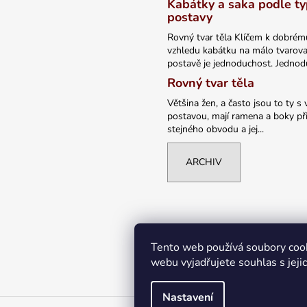
Kabátky a saka podle t
postavy
Rovný tvar těla Klíčem k dobrém
vzhledu kabátku na málo tvarov
postavě je jednoduchost. Jednodu
Rovný tvar těla
Většina žen, a často jsou to ty s 
postavou, mají ramena a boky při
stejného obvodu a jej...
ARCHIV
Tento web používá soubory coo
webu vyjadřujete souhlas s jeji
Nastavení