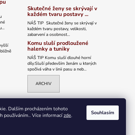
ypu
Skutečné ženy se skrývají v
každém tvaru postavy ...
u
ané
NÁŠ TIP Skutečné ženy se skrývají v
...
každém tvaru postavy, velikosti,
zabarvení a osobnost...
Komu sluší prodloužené
vyšší
halenky a tuniky
bližně
NÁŠ TIP Komu sluší dlouhé horní
díly:Sluší především ženám u kterých
spočívá váha v linii pasu a neb...
ARCHIV
kie. Dalším procházením tohoto
Souhlasím
ch používáním.. Více informací
zde
.