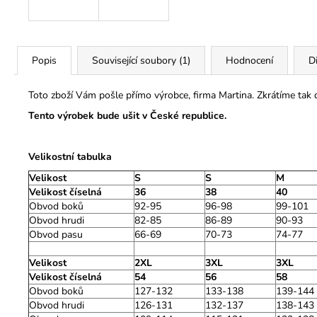
Popis
Související soubory (1)
Hodnocení
D
Toto zboží Vám pošle přímo výrobce, firma Martina. Zkrátíme tak
Tento výrobek bude ušit v České republice.
Velikostní tabulka
Velikost
S
S
M
Velikost číselná
36
38
40
Obvod boků
92-95
96-98
99-101
Obvod hrudi
82-85
86-89
90-93
Obvod pasu
66-69
70-73
74-77
Velikost
2XL
3XL
3XL
Velikost číselná
54
56
58
Obvod boků
127-132
133-138
139-144
Obvod hrudi
126-131
132-137
138-143