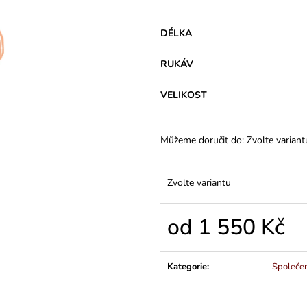
VARIANTY DÉLEK
Z BAVLNY
1 200 Kč
839 Kč
DÉLKA
RUKÁV
VELIKOST
Můžeme doručit do:
Zvolte variant
Zvolte variantu
od
1 550 Kč
Měrná
cena:
Kategorie
:
Společe