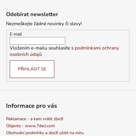
Z
á
Odebírat newsletter
p
Nezmeškejte žádné novinky či slevy!
a
t
E-mail
í
Vložením e-mailu souhlasíte s
podmínkami ochrany
osobních údajů
PŘIHLÁSIT SE
Informace pro vás
Reklamace - a kam vrátit zboží
Objevte - www.7deci.com
Obchodní podmínky a zboží ušité na míru