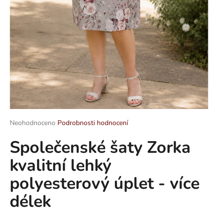
a
j
í
t
?
HLEDAT
Průměrné
Neohodnoceno
Podrobnosti hodnocení
hodnocení
Společenské šaty Zorka
produktu
je
D
kvalitní lehký
0,0
o
z
p
polyesterový úplet - více
5
o
hvězdiček.
délek
r
u