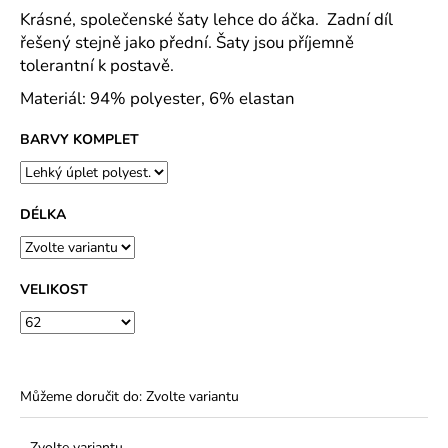
č
Krásné, společenské šaty lehce do áčka. Zadní díl
u
řešený stejně jako přední. Šaty jsou příjemně
j
tolerantní k postavě.
e
m
Materiál: 94
% polyester, 6% elastan
e
BARVY KOMPLET
NAŽEHLOVAČKA
DOPRAVNÍ
PROSTŘEDKY
DÉLKA
L400167
29
Kč
VELIKOST
Můžeme doručit do:
Zvolte variantu
Zvolte variantu