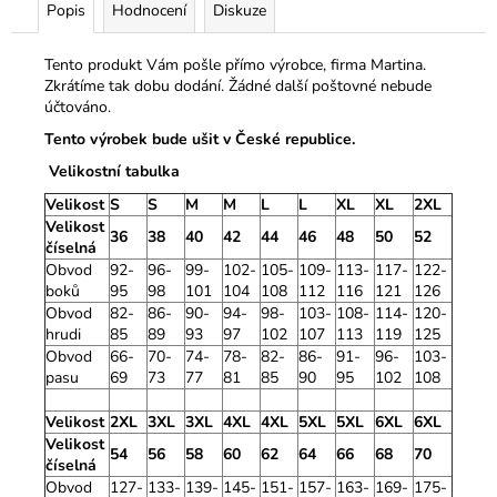
Popis
Hodnocení
Diskuze
Tento produkt Vám pošle přímo výrobce, firma Martina.
Zkrátíme tak dobu dodání. Žádné další poštovné nebude
účtováno.
Tento výrobek bude ušit v České republice.
Velikostní tabulka
Velikost
S
S
M
M
L
L
XL
XL
2XL
Velikost
36
38
40
42
44
46
48
50
52
číselná
Obvod
92-
96-
99-
102-
105-
109-
113-
117-
122-
boků
95
98
101
104
108
112
116
121
126
Obvod
82-
86-
90-
94-
98-
103-
108-
114-
120-
hrudi
85
89
93
97
102
107
113
119
125
Obvod
66-
70-
74-
78-
82-
86-
91-
96-
103-
pasu
69
73
77
81
85
90
95
102
108
Velikost
2XL
3XL
3XL
4XL
4XL
5XL
5XL
6XL
6XL
Velikost
54
56
58
60
62
64
66
68
70
číselná
Obvod
127-
133-
139-
145-
151-
157-
163-
169-
175-