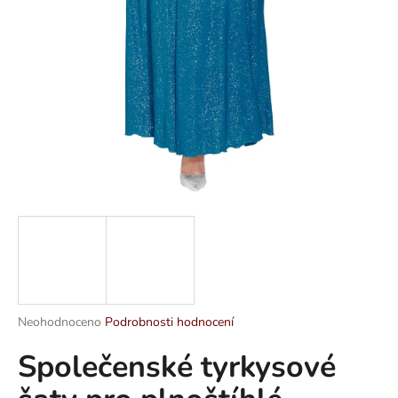
a
j
í
t
?
HLEDAT
D
o
p
Průměrné
Neohodnoceno
Podrobnosti hodnocení
hodnocení
o
Společenské tyrkysové
produktu
r
je
u
0,0