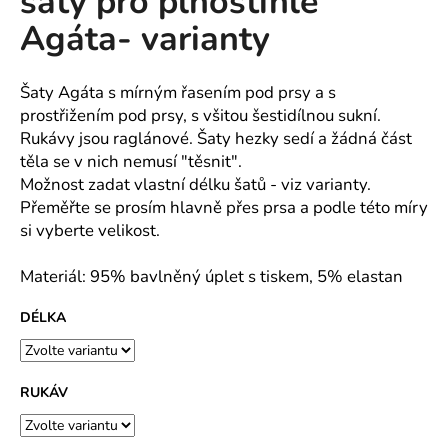
šaty pro plnoštíhlé
č
z
u
Agáta- varianty
5
j
hvězdiček.
e
m
Šaty Agáta s mírným řasením pod prsy a s
e
prostřižením pod prsy, s všitou šestidílnou sukní.
Rukávy jsou raglánové. Šaty hezky sedí a žádná část
těla se v nich nemusí "těsnit".
TRENÝRKY
Možnost zadat vlastní délku šatů - viz varianty.
-
PLÁTNO
Přeměřte se prosím hlavně přes prsa a podle této míry
si vyberte velikost.
145
Kč
Materiál: 95% bavlněný úplet s tiskem, 5% elastan
DÉLKA
RUKÁV