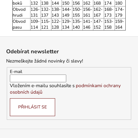
boků
132
138
144
150
156
162
168
174
180
Obvod
126-
132-
138-
144-
150-
156-
162-
168-
174-
hrudi
131
137
143
149
155
161
167
173
179
Obvod
109-
115-
122-
129-
135-
141-
147-
153-
159-
pasu
114
121
128
134
140
146
152
158
164
Z
á
Odebírat newsletter
p
Nezmeškejte žádné novinky či slevy!
a
t
E-mail
í
Vložením e-mailu souhlasíte s
podmínkami ochrany
osobních údajů
PŘIHLÁSIT SE