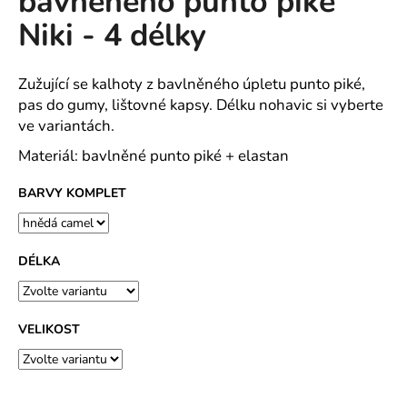
bavněného punto piké
č
z
u
Niki - 4 délky
5
j
hvězdiček.
e
m
Zužující se kalhoty z bavlněného úpletu punto piké,
e
pas do gumy, lištovné kapsy. Délku nohavic si vyberte
ve variantách.
Materiál: bavlněné punto piké + elastan
FIT-
T
LS
BARVY KOMPLET
TRIKO
PÁNSKÉ
SINGLE
JERSEY,
DÉLKA
100
%
BAVLNA
(SLOŽENÍ
SE
VELIKOST
MŮŽE
LIŠIT
-
BARVA
12