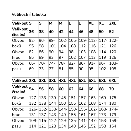
Velikostní tabulka
Velikost
S
S
M
M
L
L
XL
XL
2XL
Velikost
36
38
40
42
44
46
48
50
52
číselná
Obvod
92-
96-
99-
102-
105-
109-
113-
117-
122-
boků
95
98
101
104
108
112
116
121
126
Obvod
82-
86-
90-
94-
98-
103-
108-
114-
120-
hrudi
85
89
93
97
102
107
113
119
125
Obvod
66-
70-
74-
78-
82-
86-
91-
96-
103-
pasu
69
73
77
81
85
90
95
102
108
Velikost
2XL
3XL
3XL
4XL
4XL
5XL
5XL
6XL
6XL
Velikost
54
56
58
60
62
64
66
68
70
číselná
Obvod
127-
133-
139-
145-
151-
157-
163-
169-
175-
boků
132
138
144
150
156
162
168
174
180
Obvod
126-
132-
138-
144-
150-
156-
162-
168-
174-
hrudi
131
137
143
149
155
161
167
173
179
Obvod
109-
115-
122-
129-
135-
141-
147-
153-
159-
pasu
114
121
128
134
140
146
152
158
164