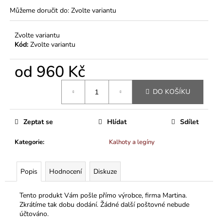
-
Můžeme doručit do:
Zvolte variantu
85
%
BAVLNA,
Zvolte variantu
15
Kód:
Zvolte variantu
%
VISKÓZA)
od
960 Kč
244
Kč
Měrná
DO KOŠÍKU
cena:
Zeptat se
Hlídat
Sdílet
Kategorie
:
Kalhoty a legíny
Popis
Hodnocení
Diskuze
Tento produkt Vám pošle přímo výrobce, firma Martina.
Zkrátíme tak dobu dodání. Žádné další poštovné nebude
účtováno.