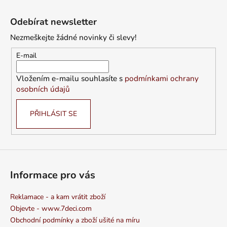
Z
á
Odebírat newsletter
p
Nezmeškejte žádné novinky či slevy!
a
t
E-mail
í
Vložením e-mailu souhlasíte s
podmínkami ochrany
osobních údajů
PŘIHLÁSIT SE
Informace pro vás
Reklamace - a kam vrátit zboží
Objevte - www.7deci.com
Obchodní podmínky a zboží ušité na míru