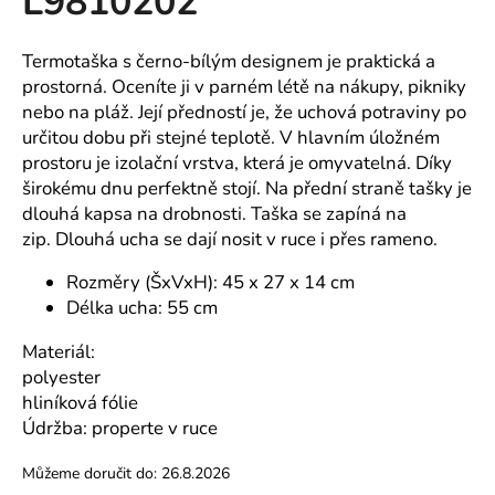
L9810202
č
z
u
5
j
hvězdiček.
Termotaška s černo-bílým designem je praktická a
e
prostorná. Oceníte ji v parném létě na nákupy, pikniky
m
nebo na pláž. Její předností je, že uchová potraviny po
e
určitou dobu při stejné teplotě. V hlavním úložném
prostoru je izolační vrstva, která je omyvatelná. Díky
širokému dnu perfektně stojí. Na přední straně tašky je
SPOLEČENSKÉ
ŠATY
dlouhá kapsa na drobnosti. Taška se zapíná na
ZORKA
zip. Dlouhá ucha se dají nosit v ruce i přes rameno.
KVALITNÍ
LEHKÝ
Rozměry (ŠxVxH): 45 x 27 x 14 cm
POLYESTEROVÝ
ÚPLET
Délka ucha: 55 cm
-
VÍCE
Materiál:
DÉLEK
polyester
1
hliníková fólie
490
Kč
Údržba: properte v ruce
Můžeme doručit do:
26.8.2026