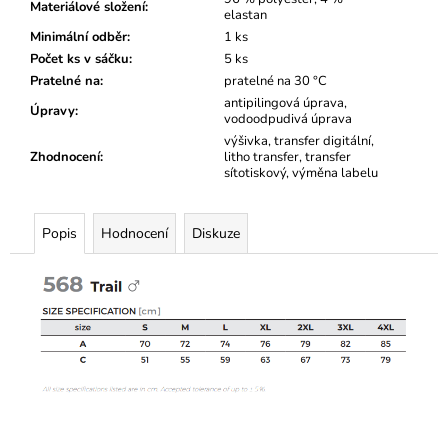
Materiálové složení
:
elastan
Minimální odběr
:
1 ks
Počet ks v sáčku
:
5 ks
Pratelné na
:
pratelné na 30 °C
antipilingová úprava,
Úpravy
:
vodoodpudivá úprava
výšivka, transfer digitální,
Zhodnocení
:
litho transfer, transfer
sítotiskový, výměna labelu
Popis
Hodnocení
Diskuze