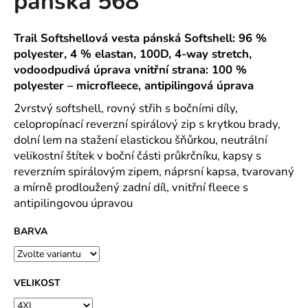
pánská 568
č
z
u
5
j
hvězdiček.
Trail Softshellová vesta pánská Softshell: 96 %
e
polyester, 4 % elastan, 100D, 4-way stretch,
m
vodoodpudivá úprava vnitřní strana: 100 %
e
polyester – microfleece, antipilingová úprava
2vrstvý softshell, rovný střih s bočními díly,
ROVNÝ
celopropínací reverzní spirálový zip s krytkou brady,
TEPLÁKOVÝ
dolní lem na stažení elastickou šňůrkou, neutrální
KABÁT
-
velikostní štítek v boční části průkrčníku, kapsy s
VARIANTY
reverzním spirálovým zipem, náprsní kapsa, tvarovaný
DÉLEK
a mírně prodloužený zadní díl, vnitřní fleece s
1
antipilingovou úpravou
200
Kč
BARVA
VELIKOST