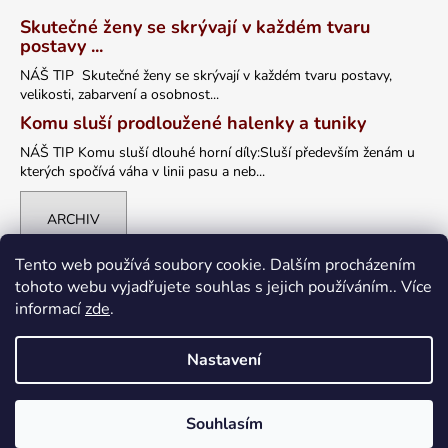
Skutečné ženy se skrývají v každém tvaru
postavy ...
NÁŠ TIP Skutečné ženy se skrývají v každém tvaru postavy,
velikosti, zabarvení a osobnost...
Komu sluší prodloužené halenky a tuniky
NÁŠ TIP Komu sluší dlouhé horní díly:Sluší především ženám u
kterých spočívá váha v linii pasu a neb...
ARCHIV
Tento web používá soubory cookie. Dalším procházením
tohoto webu vyjadřujete souhlas s jejich používáním.. Více
informací
zde
.
Nastavení
Vytvořil Shoptet
Souhlasím
Copyright 2026
petrklic.cz
. Všechna práva vyhrazena.