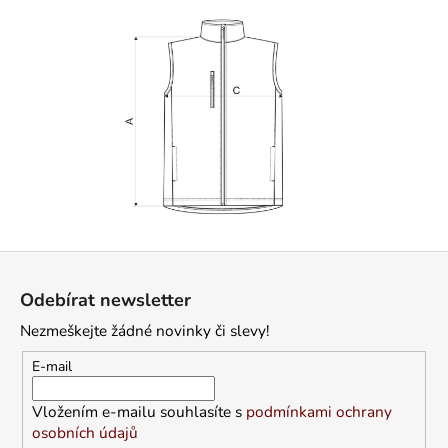
Z
á
Odebírat newsletter
p
Nezmeškejte žádné novinky či slevy!
a
t
E-mail
í
Vložením e-mailu souhlasíte s
podmínkami ochrany
osobních údajů