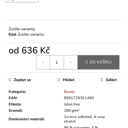
Zvolte variantu
Kód:
Zvolte variantu
od
636 Kč
Měrná
DO KOŠÍKU
cena:
Zeptat se
Hlídat
Sdílet
Kategorie
:
Bundy
EAN
:
8591729301490
Etiketa
:
label free
Gramáž
:
280 g/m²
2vrstvý softshell, 4-way
Dominantní materiál
:
stretch
96 % polyester, 4 %