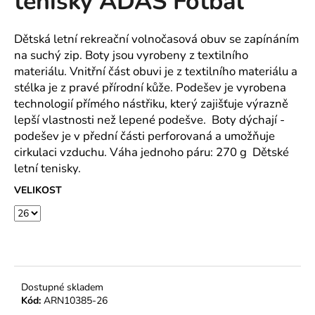
tenisky ADAS Fotbal
č
z
u
5
j
hvězdiček.
Dětská letní rekreační volnočasová obuv se zapínáním
e
na suchý zip. Boty jsou vyrobeny z textilního
m
materiálu. Vnitřní část obuvi je z textilního materiálu a
e
stélka je z pravé přírodní kůže. Podešev je vyrobena
technologií přímého nástřiku, který zajišťuje výrazně
lepší vlastnosti než lepené podešve. Boty dýchají -
ROVNÝ
TEPLÁKOVÝ
podešev je v přední části perforovaná a umožňuje
KABÁT
cirkulaci vzduchu. Váha jednoho páru: 270 g Dětské
-
letní tenisky.
VARIANTY
DÉLEK
VELIKOST
1
200
Kč
Dostupné skladem
Kód:
ARN10385-26