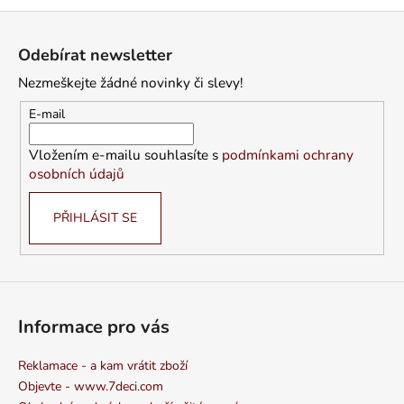
Z
á
Odebírat newsletter
p
Nezmeškejte žádné novinky či slevy!
a
t
E-mail
í
Vložením e-mailu souhlasíte s
podmínkami ochrany
osobních údajů
PŘIHLÁSIT SE
Informace pro vás
Reklamace - a kam vrátit zboží
Objevte - www.7deci.com