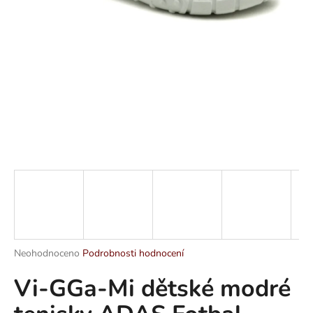
a
j
í
t
?
HLEDAT
D
o
p
Průměrné
Neohodnoceno
Podrobnosti hodnocení
hodnocení
o
Vi-GGa-Mi dětské modré
produktu
r
je
u
0,0