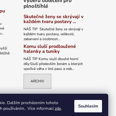
výběru oblečení pro
plnoštíhlé
ypu
Skutečné ženy se skrývají v
každém tvaru postavy ...
u
ané
NÁŠ TIP Skutečné ženy se skrývají v
...
každém tvaru postavy, velikosti,
zabarvení a osobnost...
Komu sluší prodloužené
vyšší
halenky a tuniky
bližně
NÁŠ TIP Komu sluší dlouhé horní
díly:Sluší především ženám u kterých
spočívá váha v linii pasu a neb...
ARCHIV
kie. Dalším procházením tohoto
Souhlasím
ch používáním.. Více informací
zde
.