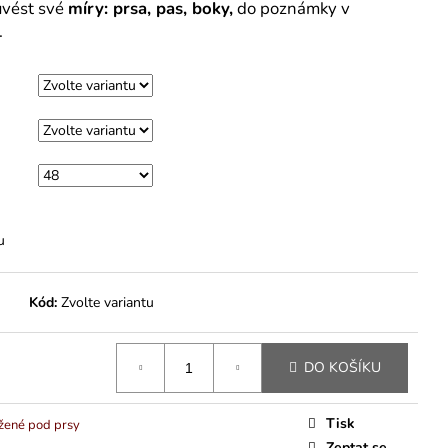
uvést své
míry: prsa, pas, boky,
do poznámky v
.
u
Kód:
Zvolte variantu
DO KOŠÍKU
Tisk
ižené pod prsy
Zeptat se