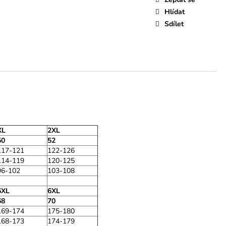
Hlídat
Sdílet
XL
2XL
50
52
117-121
122-126
114-119
120-125
96-102
103-108
6XL
6XL
68
70
169-174
175-180
168-173
174-179