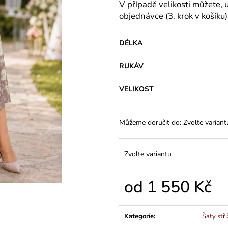
VARIANTY DÉLEK
Z BAVLNY
V případě velikosti můžete, 
1 200 Kč
839 Kč
objednávce (3. krok v košíku)
DÉLKA
RUKÁV
VELIKOST
Můžeme doručit do:
Zvolte variant
Zvolte variantu
od
1 550 Kč
Měrná
cena:
Kategorie
:
Šaty stř