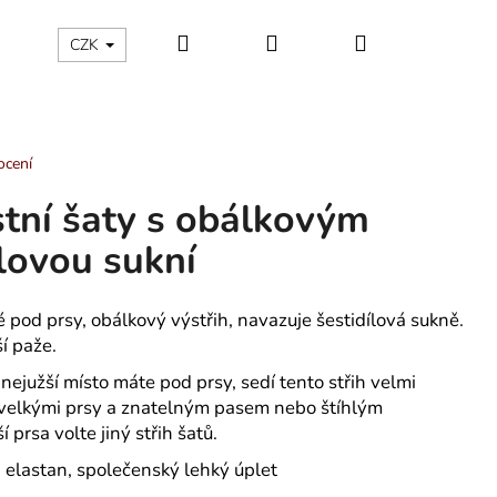
Hledat
Přihlášení
Nákupní
ÁLNÍ KATEGORIE
Kontakty - máte nějaký dotaz?
CZK
košík
ocení
stní šaty s obálkovým
lovou sukní
é pod prsy, obálkový výstřih, navazuje šestidílová sukně.
í paže.
nejužší místo máte pod prsy, sedí tento střih velmi
 velkými prsy a znatelným pasem nebo štíhlým
prsa volte jiný střih šatů.
 elastan, společenský lehký úplet
ÁNSKÉ KRÁTKÉ PYŽAMO