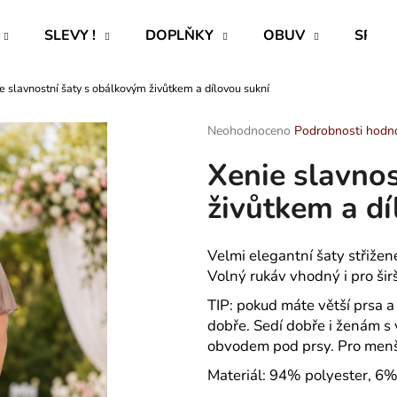
SLEVY !
DOPLŇKY
OBUV
SPECI
e slavnostní šaty s obálkovým živůtkem a dílovou sukní
Co potřebujete najít?
Průměrné
Neohodnoceno
Podrobnosti hodn
hodnocení
Xenie slavno
produktu
HLEDAT
je
živůtkem a dí
0,0
z
5
Doporučujeme
hvězdiček.
Velmi elegantní šaty střižen
Volný rukáv vhodný i pro širš
TIP: pokud máte větší prsa a 
dobře. Sedí dobře i ženám s
obvodem pod prsy. Pro menší 
Materiál: 94% polyester, 6%
ROVNÝ TEPLÁKOVÝ KABÁT -
PAVLIK 24 - P