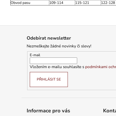
Obvod pasu
109-114
115-121
122-128
Z
á
Odebírat newsletter
p
Nezmeškejte žádné novinky či slevy!
a
t
E-mail
í
Vložením e-mailu souhlasíte s
podmínkami ochr
PŘIHLÁSIT SE
Informace pro vás
Kont