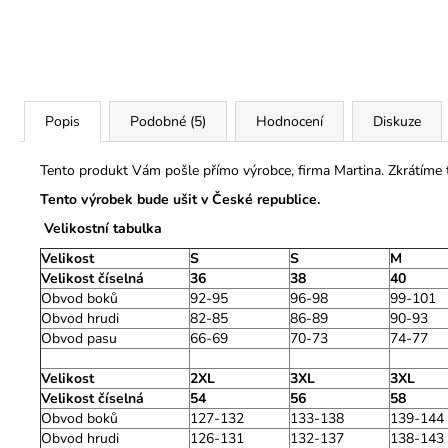
Popis
Podobné (5)
Hodnocení
Diskuze
Tento produkt Vám pošle přímo výrobce, firma Martina. Zkrátíme
Tento výrobek bude ušit v České republice.
Velikostní tabulka
Velikost
S
S
M
Velikost číselná
36
38
40
Obvod boků
92-95
96-98
99-101
Obvod hrudi
82-85
86-89
90-93
Obvod pasu
66-69
70-73
74-77
Velikost
2XL
3XL
3XL
Velikost číselná
54
56
58
Obvod boků
127-132
133-138
139-144
Obvod hrudi
126-131
132-137
138-143