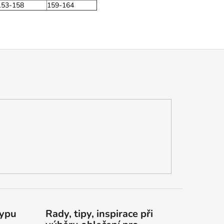
153-158
159-164
typu
Rady, tipy, inspirace při