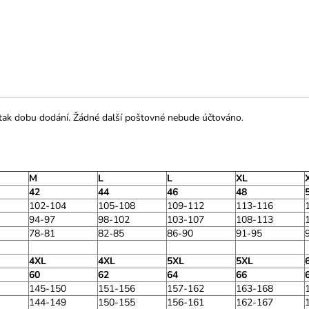
 tak dobu dodání. Žádné další poštovné nebude účtováno.
M
L
L
XL
42
44
46
48
102-104
105-108
109-112
113-116
94-97
98-102
103-107
108-113
78-81
82-85
86-90
91-95
4XL
4XL
5XL
5XL
60
62
64
66
145-150
151-156
157-162
163-168
144-149
150-155
156-161
162-167