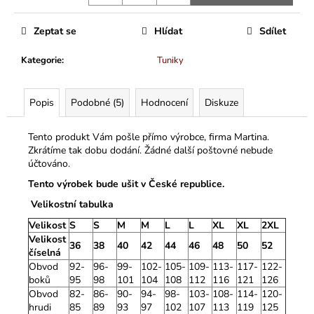
Zeptat se
Hlídat
Sdílet
Kategorie
:
Tuniky
Popis
Podobné (5)
Hodnocení
Diskuze
Tento produkt Vám pošle přímo výrobce, firma Martina.
Zkrátíme tak dobu dodání. Žádné další poštovné nebude
účtováno.
Tento výrobek bude ušit v České republice.
Velikostní tabulka
Velikost
S
S
M
M
L
L
XL
XL
2XL
Velikost
36
38
40
42
44
46
48
50
52
číselná
Obvod
92-
96-
99-
102-
105-
109-
113-
117-
122-
boků
95
98
101
104
108
112
116
121
126
Obvod
82-
86-
90-
94-
98-
103-
108-
114-
120-
hrudi
85
89
93
97
102
107
113
119
125