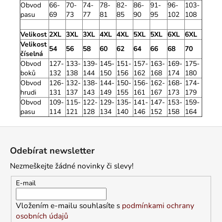
Obvod
66-
70-
74-
78-
82-
86-
91-
96-
103-
pasu
69
73
77
81
85
90
95
102
108
Velikost
2XL
3XL
3XL
4XL
4XL
5XL
5XL
6XL
6XL
Velikost
54
56
58
60
62
64
66
68
70
číselná
Obvod
127-
133-
139-
145-
151-
157-
163-
169-
175-
boků
132
138
144
150
156
162
168
174
180
Obvod
126-
132-
138-
144-
150-
156-
162-
168-
174-
hrudi
131
137
143
149
155
161
167
173
179
Obvod
109-
115-
122-
129-
135-
141-
147-
153-
159-
pasu
114
121
128
134
140
146
152
158
164
Z
á
Odebírat newsletter
p
Nezmeškejte žádné novinky či slevy!
a
t
E-mail
í
Vložením e-mailu souhlasíte s
podmínkami ochrany
osobních údajů