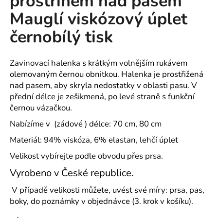
prostřihem nad pasem
č
z
u
Mauglí viskózový úplet
5
j
hvězdiček.
černobílý tisk
e
m
e
Zavinovací halenka s krátkým volnějším rukávem
olemovaným černou obnitkou. Halenka je prostřižená
CAPRI
nad pasem, aby skryla nedostatky v oblasti pasu. V
KOMBI
přední délce je zešikmená, po levé straně s funkční
MODRÁ
černou vázačkou.
S
MODROU
Nabízíme v (zádové ) délce: 70 cm, 80 cm
KOSTIČKOU
-
Materiál: 94% viskóza, 6% elastan, lehčí úplet
PLÁTĚNÉ
77
Velikost vybírejte podle obvodu přes prsa.
CM
633
Vyrobeno v České republice.
Kč
V případě velikosti můžete, uvést své míry: prsa, pas,
boky, do poznámky v objednávce (3. krok v košíku).