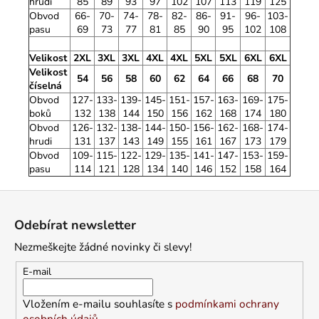
hrudi
85
89
93
97
102
107
113
119
125
Obvod
66-
70-
74-
78-
82-
86-
91-
96-
103-
pasu
69
73
77
81
85
90
95
102
108
Velikost
2XL
3XL
3XL
4XL
4XL
5XL
5XL
6XL
6XL
Velikost
54
56
58
60
62
64
66
68
70
číselná
Obvod
127-
133-
139-
145-
151-
157-
163-
169-
175-
boků
132
138
144
150
156
162
168
174
180
Obvod
126-
132-
138-
144-
150-
156-
162-
168-
174-
hrudi
131
137
143
149
155
161
167
173
179
Obvod
109-
115-
122-
129-
135-
141-
147-
153-
159-
pasu
114
121
128
134
140
146
152
158
164
Z
á
Odebírat newsletter
p
Nezmeškejte žádné novinky či slevy!
a
t
E-mail
í
Vložením e-mailu souhlasíte s
podmínkami ochrany
osobních údajů