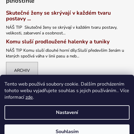
plnoštíhlé
Skutečné ženy se skrývají v každém tvaru
postavy ...
NÁŠ TIP Skutečné ženy se skrývají v každém tvaru postavy,
velikosti, zabarvení a osobnost...
Komu sluší prodloužené halenky a tuniky
NÁŠ TIP Komu sluší dlouhé horní díly:Sluší především ženám u
kterých spočívá váha v linii pasu a neb...
ARCHIV
Tento web používá soubory cookie. Dalším procházením
tohoto webu vyjadřujete souhlas s jejich používáním.. Více
informací
zde
.
Nastavení
Vytvořil Shoptet
Souhlasím
Copyright 2026
petrklic.cz
. Všechna práva vyhrazena.