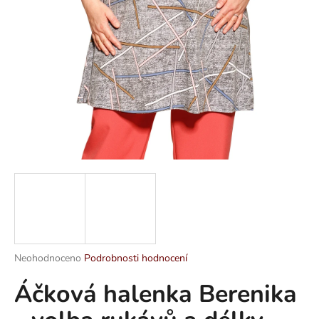
a
j
í
t
?
HLEDAT
D
o
p
Průměrné
Neohodnoceno
Podrobnosti hodnocení
hodnocení
o
Áčková halenka Berenika
produktu
r
je
u
0,0