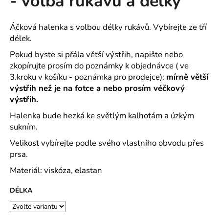
- volba rukávů a délky
č
z
u
5
j
hvězdiček.
Áčková halenka s volbou délky rukávů. Vybírejte ze tří
e
délek.
m
e
Pokud byste si přála větší výstřih, napište nebo
zkopírujte prosím do poznámky k objednávce ( ve
3.kroku v košíku - poznámka pro prodejce):
mírně větší
ROVNÝ
výstřih než je na fotce a nebo prosím véčkový
TEPLÁKOVÝ
výstřih.
KABÁT
-
Halenka bude hezká ke světlým kalhotám a úzkým
VARIANTY
DÉLEK
sukním.
1
Velikost vybírejte podle svého vlastního obvodu přes
200
prsa.
Kč
Materiál: viskóza, elastan
DÉLKA