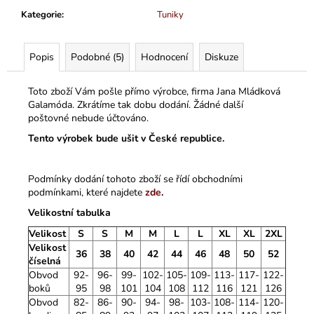
Kategorie
:
Tuniky
Popis
Podobné (5)
Hodnocení
Diskuze
Toto zboží Vám pošle přímo výrobce, firma Jana Mládková
Galamóda. Zkrátíme tak dobu dodání. Žádné další
poštovné nebude účtováno.
Tento výrobek bude ušit v České republice.
Podmínky dodání tohoto zboží se řídí obchodními
podmínkami, které najdete
zde
.
Velikostní tabulka
Velikost
S
S
M
M
L
L
XL
XL
2XL
Velikost
36
38
40
42
44
46
48
50
52
číselná
Obvod
92-
96-
99-
102-
105-
109-
113-
117-
122-
boků
95
98
101
104
108
112
116
121
126
Obvod
82-
86-
90-
94-
98-
103-
108-
114-
120-